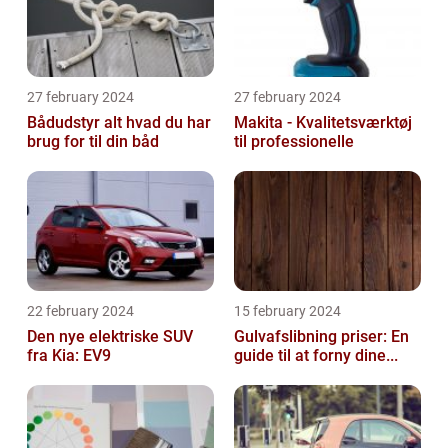
27 february 2024
27 february 2024
Bådudstyr alt hvad du har
Makita - Kvalitetsværktøj
brug for til din båd
til professionelle
22 february 2024
15 february 2024
Den nye elektriske SUV
Gulvafslibning priser: En
fra Kia: EV9
guide til at forny dine...