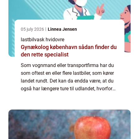
05 july 2026
Linnea Jensen
lastbilvask hvidovre
Gynækolog københavn sådan finder du
den rette specialist
Som vognmand eller transportfirma har du
som oftest en eller flere lastbiler, som kører
landet rundt. Det kan da endda være, at du
også har længere ture til udlandet, hvorfor
vognene er ude at køre det meste af tiden.
Det er derfor også helt naturlig...