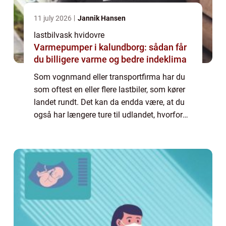
11 july 2026
Jannik Hansen
lastbilvask hvidovre
Varmepumper i kalundborg: sådan får
du billigere varme og bedre indeklima
Som vognmand eller transportfirma har du
som oftest en eller flere lastbiler, som kører
landet rundt. Det kan da endda være, at du
også har længere ture til udlandet, hvorfor
vognene er ude at køre det meste af tiden.
Det er derfor også helt naturlig...