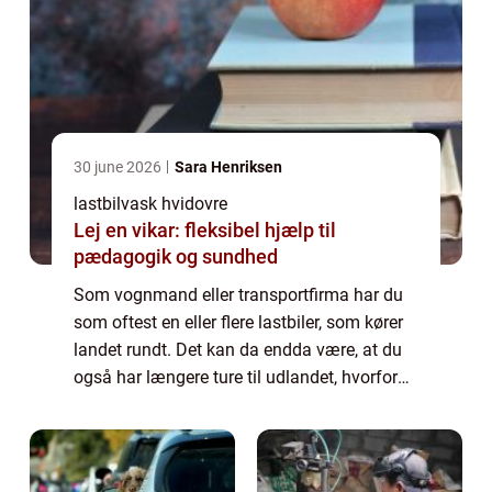
30 june 2026
Sara Henriksen
lastbilvask hvidovre
Lej en vikar: fleksibel hjælp til
pædagogik og sundhed
Som vognmand eller transportfirma har du
som oftest en eller flere lastbiler, som kører
landet rundt. Det kan da endda være, at du
også har længere ture til udlandet, hvorfor
vognene er ude at køre det meste af tiden.
Det er derfor også helt naturlig...