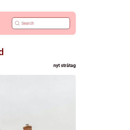
d
nyt stråtag