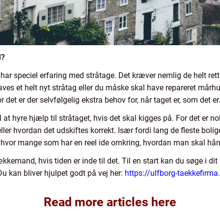
l?
r speciel erfaring med stråtage. Det kræver nemlig de helt rette
aves et helt nyt stråtag eller du måske skal have repareret mårhu
 det er der selvfølgelig ekstra behov for, når taget er, som det er
l at hyre hjælp til stråtaget, hvis det skal kigges på. For det er 
ller hvordan det udskiftes korrekt. Især fordi lang de fleste boli
 hvor mange som har en reel ide omkring, hvordan man skal hån
ækkemand, hvis tiden er inde til det. Til en start kan du søge i
u kan bliver hjulpet godt på vej her:
https://ulfborg-taekkefirma
Read more articles here