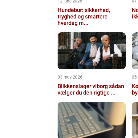
12 june 2026
07 
Hundebur: sikkerhed,
Ndt en praktisk
tryghed og smartere
ik
hverdag m...
03 may 2026
05 
Blikkenslager viborg sådan
Kø
vælger du den rigtige ...