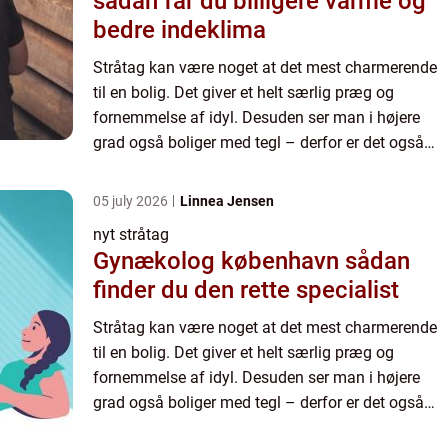
sådan får du billigere varme og
bedre indeklima
Stråtag kan være noget at det mest charmerende
til en bolig. Det giver et helt særlig præg og
fornemmelse af idyl. Desuden ser man i højere
grad også boliger med tegl – derfor er det også
noget helt sp...
05 july 2026
Linnea Jensen
nyt stråtag
Gynækolog københavn sådan
finder du den rette specialist
Stråtag kan være noget at det mest charmerende
til en bolig. Det giver et helt særlig præg og
fornemmelse af idyl. Desuden ser man i højere
grad også boliger med tegl – derfor er det også
noget helt sp...