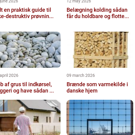
june 2026
12 may 2026
 guide til
Belægning kolding sådan
ke-destruktiv prøvnin...
får du holdbare og flotte...
april 2026
09 march 2026
b af grus til indkørsel,
Brænde som varmekilde i
byggeri og have sådan ...
danske hjem