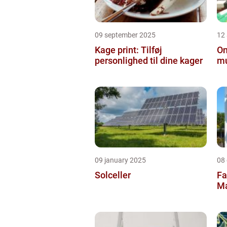
09 september 2025
12
Kage print: Tilføj
On
personlighed til dine kager
mu
09 january 2025
08
Solceller
Fa
Ma