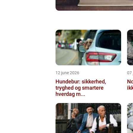
12 june 2026
07 
Hundebur: sikkerhed,
Ndt en praktisk
tryghed og smartere
ik
hverdag m...