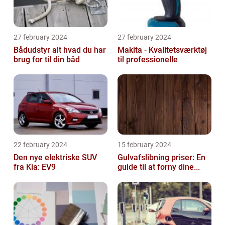
27 february 2024
27 february 2024
Bådudstyr alt hvad du har
Makita - Kvalitetsværktøj
brug for til din båd
til professionelle
22 february 2024
15 february 2024
Den nye elektriske SUV
Gulvafslibning priser: En
fra Kia: EV9
guide til at forny dine...