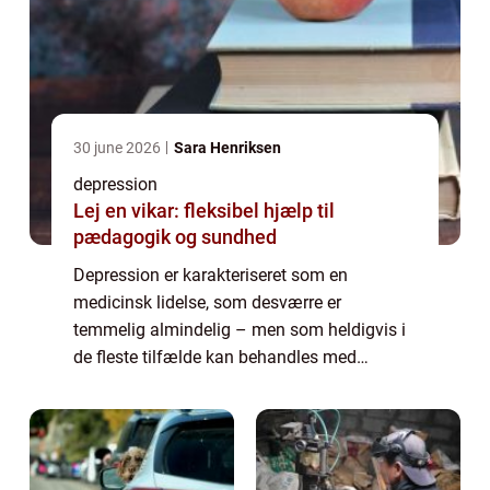
30 june 2026
Sara Henriksen
depression
Lej en vikar: fleksibel hjælp til
pædagogik og sundhed
Depression er karakteriseret som en
medicinsk lidelse, som desværre er
temmelig almindelig – men som heldigvis i
de fleste tilfælde kan behandles med
succes. Når du lider af depression, vil denne
tilføre en negativ p&ar...