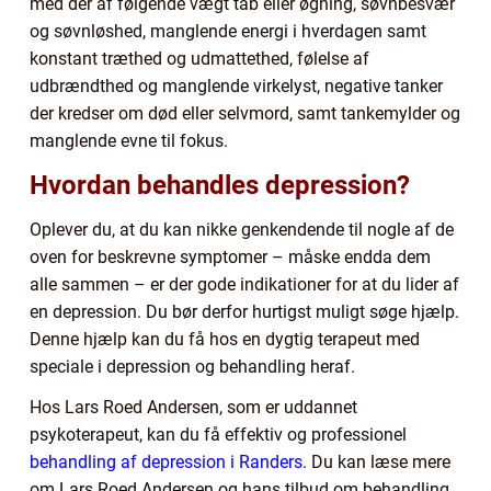
med der af følgende vægt tab eller øgning, søvnbesvær
og søvnløshed, manglende energi i hverdagen samt
konstant træthed og udmattethed, følelse af
udbrændthed og manglende virkelyst, negative tanker
der kredser om død eller selvmord, samt tankemylder og
manglende evne til fokus.
Hvordan behandles depression?
Oplever du, at du kan nikke genkendende til nogle af de
oven for beskrevne symptomer – måske endda dem
alle sammen – er der gode indikationer for at du lider af
en depression. Du bør derfor hurtigst muligt søge hjælp.
Denne hjælp kan du få hos en dygtig terapeut med
speciale i depression og behandling heraf.
Hos Lars Roed Andersen, som er uddannet
psykoterapeut, kan du få effektiv og professionel
behandling af depression i Randers
. Du kan læse mere
om Lars Roed Andersen og hans tilbud om behandling