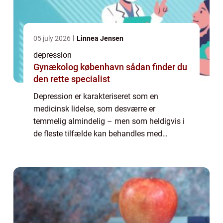
05 july 2026
Linnea Jensen
depression
Gynækolog københavn sådan finder du
den rette specialist
Depression er karakteriseret som en
medicinsk lidelse, som desværre er
temmelig almindelig – men som heldigvis i
de fleste tilfælde kan behandles med
succes. Når du lider af depression, vil denne
tilføre en negativ p&ar...