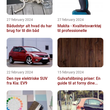
27 february 2024
27 february 2024
Bådudstyr alt hvad du har
Makita - Kvalitetsværktøj
brug for til din båd
til professionelle
22 february 2024
15 february 2024
Den nye elektriske SUV
Gulvafslibning priser: En
fra Kia: EV9
guide til at forny dine...