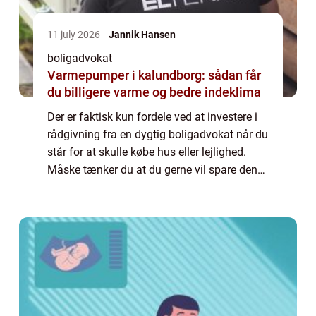
11 july 2026
Jannik Hansen
boligadvokat
Varmepumper i kalundborg: sådan får
du billigere varme og bedre indeklima
Der er faktisk kun fordele ved at investere i
rådgivning fra en dygtig boligadvokat når du
står for at skulle købe hus eller lejlighed.
Måske tænker du at du gerne vil spare den
udgift. Det er trods alt temmelig dyrt at flytte,
købe ny bolig, og måsk...