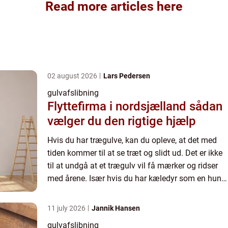
Read more articles here
02 august 2026
Lars Pedersen
gulvafslibning
Flyttefirma i nordsjælland sådan
vælger du den rigtige hjælp
Hvis du har trægulve, kan du opleve, at det med
tiden kommer til at se træt og slidt ud. Det er ikke
til at undgå at et trægulv vil få mærker og ridser
med årene. Især hvis du har kæledyr som en hund
eller kat, kan der hurtigere komme små skrammer
i ...
11 july 2026
Jannik Hansen
gulvafslibning