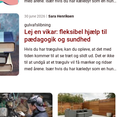
med årene. Især hvis du har kæledyr som en hund
eller kat, kan der hurtigere komme små skrammer
i ...
30 june 2026
Sara Henriksen
gulvafslibning
Lej en vikar: fleksibel hjælp til
pædagogik og sundhed
Hvis du har trægulve, kan du opleve, at det med
tiden kommer til at se træt og slidt ud. Det er ikke
til at undgå at et trægulv vil få mærker og ridser
med årene. Især hvis du har kæledyr som en hund
eller kat, kan der hurtigere komme små skrammer
i ...