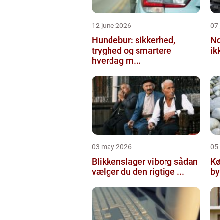
12 june 2026
07 
Hundebur: sikkerhed,
Ndt en praktisk
tryghed og smartere
ik
hverdag m...
03 may 2026
05 
Blikkenslager viborg sådan
Kø
vælger du den rigtige ...