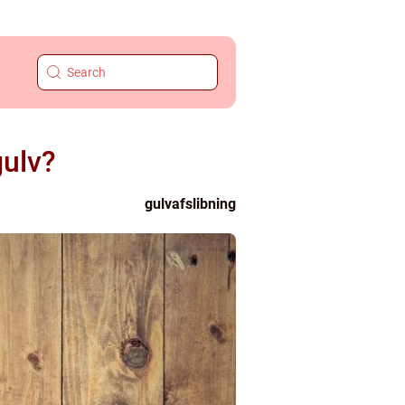
gulv?
gulvafslibning