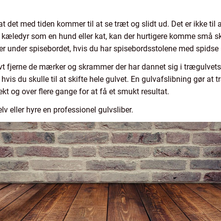
t det med tiden kommer til at se træt og slidt ud. Det er ikke til
r kæledyr som en hund eller kat, kan der hurtigere komme små s
 under spisebordet, hvis du har spisebordsstolene med spidse 
t fjerne de mærker og skrammer der har dannet sig i trægulvets 
 hvis du skulle til at skifte hele gulvet. En gulvafslibning gør at 
kt og over flere gange for at få et smukt resultat.
v eller hyre en professionel gulvsliber.