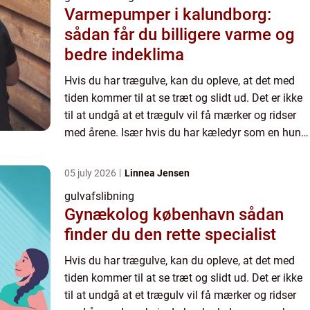
Varmepumper i kalundborg:
sådan får du billigere varme og
bedre indeklima
Hvis du har trægulve, kan du opleve, at det med
tiden kommer til at se træt og slidt ud. Det er ikke
til at undgå at et trægulv vil få mærker og ridser
med årene. Især hvis du har kæledyr som en hund
eller kat, kan der hurtigere komme små skrammer
i ...
05 july 2026
Linnea Jensen
gulvafslibning
Gynækolog københavn sådan
finder du den rette specialist
Hvis du har trægulve, kan du opleve, at det med
tiden kommer til at se træt og slidt ud. Det er ikke
til at undgå at et trægulv vil få mærker og ridser