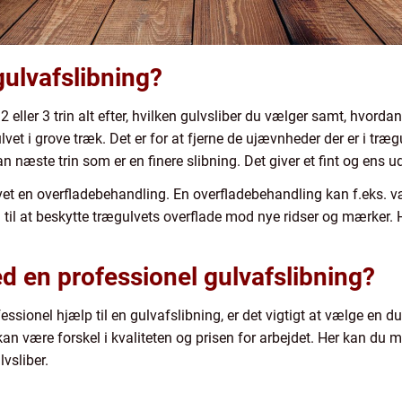
ulvafslibning?
 eller 3 trin alt efter, hvilken gulvsliber du vælger samt, hvordan
vet i grove træk. Det er for at fjerne de ujævnheder der er i trægu
 næste trin som er en finere slibning. Det giver et fint og ens u
vet en overfladebehandling. En overfladebehandling kan f.eks. v
d til at beskytte trægulvets overflade mod nye ridser og mærker. 
 en professionel gulvafslibning?
fessionel hjælp til en gulvafslibning, er det vigtigt at vælge en 
kan være forskel i kvaliteten og prisen for arbejdet. Her kan du 
lvsliber.