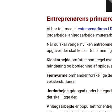
Entreprenørens primær
Vi har talt med et
entreprenørfirma i 
jordarbejde, anlægsarbejde, murerarbe
Når du skal vælge, hvilken entreprenør
opgaver, der skal løses. Det er nemlig i
Kloakarbejde
omfatter som regel nye
håndtering og bortledning af spildev
Fjernvarme
omhandler forskellige del
vekslerstationer.
Jordarbejde
går også under betegnel
der skal ligge der.
Anlægsarbejde
er populært for entre