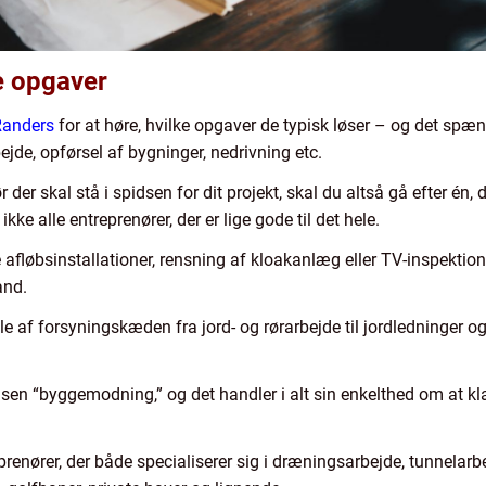
e opgaver
Randers
for at høre, hvilke opgaver de typisk løser – og det spæn
jde, opførsel af bygninger, nedrivning etc.
 der skal stå i spidsen for dit projekt, skal du altså gå efter én,
kke alle entreprenører, der er lige gode til det hele.
 afløbsinstallationer, rensning af kloakanlæg eller TV-inspektio
and.
e af forsyningskæden fra jord- og rørarbejde til jordledninger 
sen “byggemodning,” og det handler i alt sin enkelthed om at kl
prenører, der både specialiserer sig i dræningsarbejde, tunnelarb