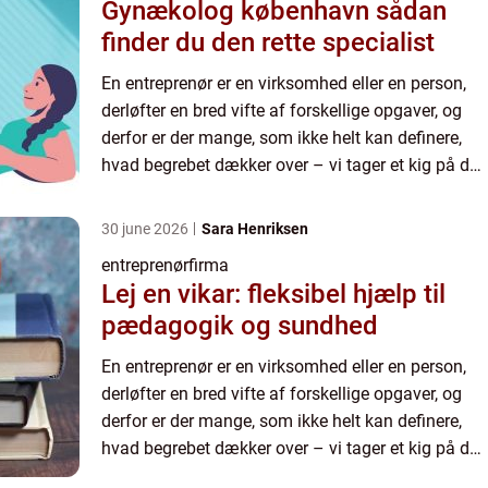
Gynækolog københavn sådan
finder du den rette specialist
En entreprenør er en virksomhed eller en person,
derløfter en bred vifte af forskellige opgaver, og
derfor er der mange, som ikke helt kan definere,
hvad begrebet dækker over – vi tager et kig på det
lige her. Entrepre...
30 june 2026
Sara Henriksen
entreprenørfirma
Lej en vikar: fleksibel hjælp til
pædagogik og sundhed
En entreprenør er en virksomhed eller en person,
derløfter en bred vifte af forskellige opgaver, og
derfor er der mange, som ikke helt kan definere,
hvad begrebet dækker over – vi tager et kig på det
lige her. Entrepre...