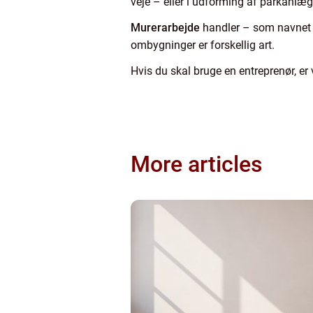
veje – eller i udforming af parkanlæg
Murerarbejde
handler – som navnet a
ombygninger er forskellig art.
Hvis du skal bruge en entreprenør, er 
More articles