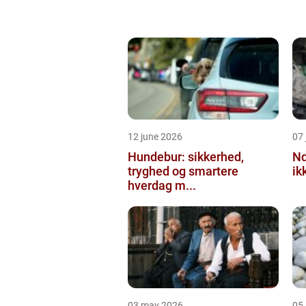
12 june 2026
07 
Hundebur: sikkerhed,
Ndt en praktisk
tryghed og smartere
ik
hverdag m...
03 may 2026
05 