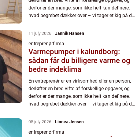
derløfter en bred vifte af forskellige opgaver, og
derfor er der mange, som ikke helt kan definere,
hvad begrebet dækker over – vi tager et kig på det
lige her. Entrepre...
11 july 2026
Jannik Hansen
entreprenørfirma
Varmepumper i kalundborg:
sådan får du billigere varme og
bedre indeklima
En entreprenør er en virksomhed eller en person,
derløfter en bred vifte af forskellige opgaver, og
derfor er der mange, som ikke helt kan definere,
hvad begrebet dækker over – vi tager et kig på det
lige her. Entrepre...
05 july 2026
Linnea Jensen
entreprenørfirma