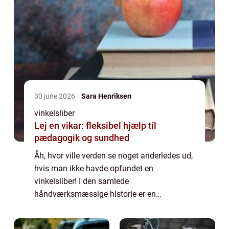
30 june 2026
Sara Henriksen
vinkelsliber
Lej en vikar: fleksibel hjælp til
pædagogik og sundhed
Åh, hvor ville verden se noget anderledes ud,
hvis man ikke havde opfundet en
vinkelsliber! I den samlede
håndværksmæssige historie er en
vinkelsliber et ret så nyt værktøj, men man
kan næsten ikke for...