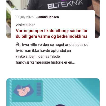
11 july 2026
Jannik Hansen
vinkelsliber
Varmepumper i kalundborg: sådan får
du billigere varme og bedre indeklima
Åh, hvor ville verden se noget anderledes ud,
hvis man ikke havde opfundet en
vinkelsliber! I den samlede
håndværksmæssige historie er en
vinkelsliber et ret så nyt værktøj, men man
kan næsten ikke for...