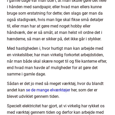
I gamle dage var man ude i, at man skulle gøre det hele
i hånden med sandpapir, eller hvad man ellers kunne
bruge som erstatning for dette; den slags gør man da
også stadigvæk, hvis man lige skal fikse små detaljer
til, eller man har at gøre med noget hobby eller
håndværk, der er så småt, at man helst vil ordne det i
hænderne, så man er sikker på, det ikke går i stykker.
Med hastigheden i, hvor hurtigt man kan arbejde med
en vinkelsliber, har man virkelig forkortet arbejdstiden,
når man både skal skære noget til og file kanterne efter,
end hvad man havde af muligheder for at gøre det
samme i gamle dage.
Sådan er det jo med så meget værktøj, hvor du blandt
andet kan
se de mange elværktøjer
her, som der er
blevet udviklet gennem tiden.
Specielt elektricitet har gjort, at vi virkelig har rykket os
med værktøj gennem tiden og derfor kan arbejde med