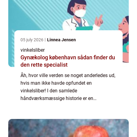
05 july 2026
Linnea Jensen
vinkelsliber
Gynækolog københavn sådan finder du
den rette specialist
Åh, hvor ville verden se noget anderledes ud,
hvis man ikke havde opfundet en
vinkelsliber! I den samlede
håndværksmæssige historie er en
vinkelsliber et ret så nyt værktøj, men man
kan næsten ikke for...