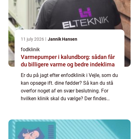
11 july 2026
Jannik Hansen
fodklinik
Varmepumper i kalundborg: sådan får
du billigere varme og bedre indeklima
Er du på jagt efter enfodklinik i Vejle, som du
kan opsøge ift. dine fødder? Så kan du stå
overfor noget af en svær beslutning. For
hvilken klinik skal du vælge? Der findes
nemlig en god håndfuld, du kan rette
henvendelse til. Vi kommer til at hjælpe...