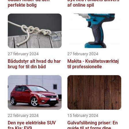
perfekte bolig
af online spil
27 february 2024
27 february 2024
Bådudstyr alt hvad du har
Makita - Kvalitetsværktøj
brug for til din båd
til professionelle
22 february 2024
15 february 2024
Den nye elektriske SUV
Gulvafslibning priser: En
fra Kia: EV9
guide til at forny dine...