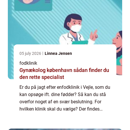
05 july 2026
Linnea Jensen
fodklinik
Gynækolog københavn sådan finder du
den rette specialist
Er du på jagt efter enfodklinik i Vejle, som du
kan opsøge ift. dine fødder? Så kan du stå
overfor noget af en svær beslutning. For
hvilken klinik skal du vælge? Der findes
nemlig en god håndfuld, du kan rette
henvendelse til. Vi kommer til at hjælpe...