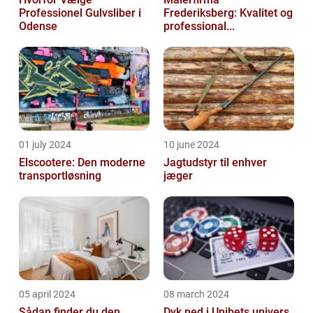
Professionel Gulvsliber i
Frederiksberg: Kvalitet og
Odense
professional...
01 july 2024
10 june 2024
Elscootere: Den moderne
Jagtudstyr til enhver
transportløsning
jæger
05 april 2024
08 march 2024
Sådan finder du den
Dyk ned i Unibets univers