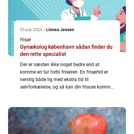
05 july 2026
Linnea Jensen
frisør
Gynækolog københavn sådan finder du
den rette specialist
Der er næsten ikke noget bedre end at
komme en tur forbi frisøren. En frisørtid er
nemlig både lig med ekstra tid til
selvforkælelse, og så kan din frisure komme
til at stå helt skarpt igen. Det kan dog være
lidt af en opgave at skulle finde en frisø...