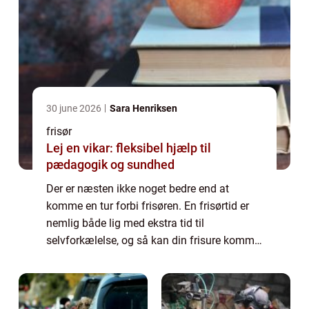
30 june 2026
Sara Henriksen
frisør
Lej en vikar: fleksibel hjælp til
pædagogik og sundhed
Der er næsten ikke noget bedre end at
komme en tur forbi frisøren. En frisørtid er
nemlig både lig med ekstra tid til
selvforkælelse, og så kan din frisure komme
til at stå helt skarpt igen. Det kan dog være
lidt af en opgave at skulle finde en frisø...