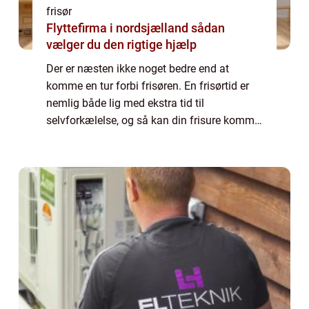
frisør
Flyttefirma i nordsjælland sådan
vælger du den rigtige hjælp
Der er næsten ikke noget bedre end at
komme en tur forbi frisøren. En frisørtid er
nemlig både lig med ekstra tid til
selvforkælelse, og så kan din frisure komme
til at stå helt skarpt igen. Det kan dog være
lidt af en opgave at skulle finde en frisø...