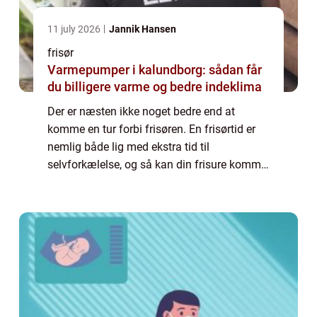
11 july 2026
Jannik Hansen
frisør
Varmepumper i kalundborg: sådan får
du billigere varme og bedre indeklima
Der er næsten ikke noget bedre end at
komme en tur forbi frisøren. En frisørtid er
nemlig både lig med ekstra tid til
selvforkælelse, og så kan din frisure komme
til at stå helt skarpt igen. Det kan dog være
lidt af en opgave at skulle finde en frisø...