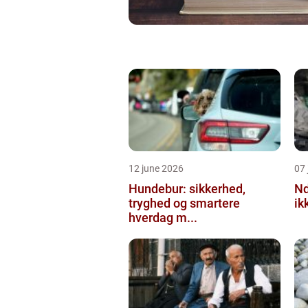
12 june 2026
07 
Hundebur: sikkerhed,
Ndt en praktisk
tryghed og smartere
ik
hverdag m...