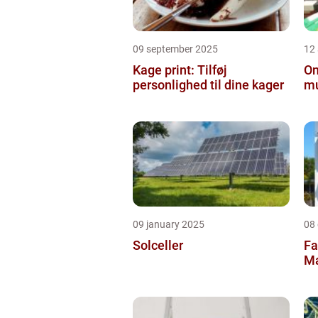
09 september 2025
12
Kage print: Tilføj
On
personlighed til dine kager
mu
09 january 2025
08
Solceller
Fa
Ma