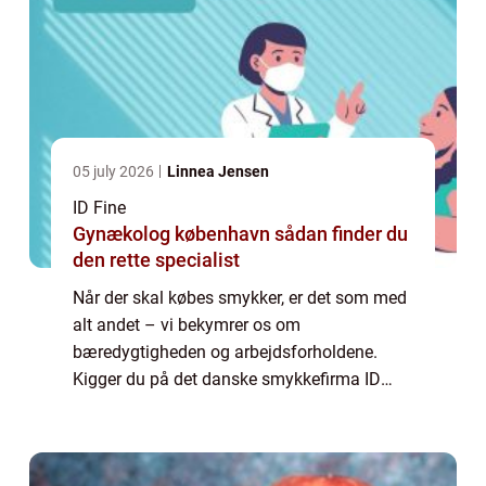
05 july 2026
Linnea Jensen
ID Fine
Gynækolog københavn sådan finder du
den rette specialist
Når der skal købes smykker, er det som med
alt andet – vi bekymrer os om
bæredygtigheden og arbejdsforholdene.
Kigger du på det danske smykkefirma ID
Fine, kan du dog være ganske rolig. Har du
sat jagten ind p&ari...