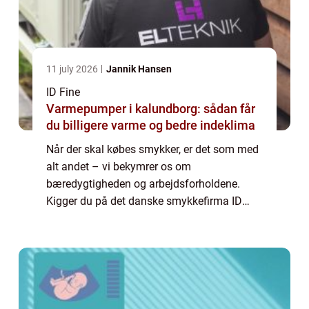
11 july 2026
Jannik Hansen
ID Fine
Varmepumper i kalundborg: sådan får
du billigere varme og bedre indeklima
Når der skal købes smykker, er det som med
alt andet – vi bekymrer os om
bæredygtigheden og arbejdsforholdene.
Kigger du på det danske smykkefirma ID
Fine, kan du dog være ganske rolig. Har du
sat jagten ind p&ari...