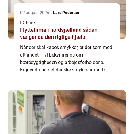
02 august 2026
Lars Pedersen
ID Fine
Flyttefirma i nordsjælland sådan
vælger du den rigtige hjælp
Når der skal købes smykker, er det som med
alt andet – vi bekymrer os om
bæredygtigheden og arbejdsforholdene.
Kigger du på det danske smykkefirma ID
Fine, kan du dog være ganske rolig. Har du
sat jagten ind p&ari...