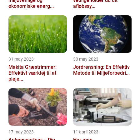
miljøvenlige og
vedligeholder du dit
økonomiske energ...
afløbssy...
31 may 2023
30 may 2023
Makita Græstrimmer:
Jordrensning: En Effektiv
Effektivt værktøj til at
Metode til Miljøforbedri...
pleje...
17 may 2023
11 april 2023
Anlægsgartner – Din
Har man