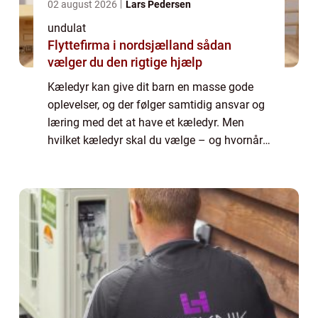
02 august 2026
Lars Pedersen
undulat
Flyttefirma i nordsjælland sådan
vælger du den rigtige hjælp
Kæledyr kan give dit barn en masse gode
oplevelser, og der følger samtidig ansvar og
læring med det at have et kæledyr. Men
hvilket kæledyr skal du vælge – og hvornår
er dit barn stort nok? Uanset hvilket kæledyr
dit barn (og du) har, giver det grobu...