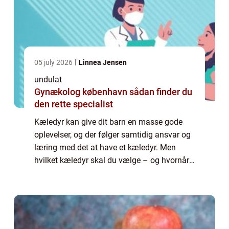
05 july 2026
Linnea Jensen
undulat
Gynækolog københavn sådan finder du
den rette specialist
Kæledyr kan give dit barn en masse gode
oplevelser, og der følger samtidig ansvar og
læring med det at have et kæledyr. Men
hvilket kæledyr skal du vælge – og hvornår
er dit barn stort nok? Uanset hvilket kæledyr
dit barn (og du) har, giver det grobu...