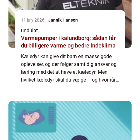
11 july 2026
Jannik Hansen
undulat
Varmepumper i kalundborg: sådan får
du billigere varme og bedre indeklima
Kæledyr kan give dit barn en masse gode
oplevelser, og der følger samtidig ansvar og
læring med det at have et kæledyr. Men
hvilket kæledyr skal du vælge – og hvornår
er dit barn stort nok? Uanset hvilket kæledyr
dit barn (og du) har, giver det grobu...