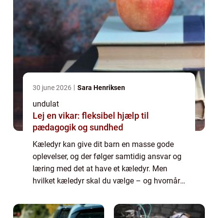
30 june 2026
Sara Henriksen
undulat
Lej en vikar: fleksibel hjælp til
pædagogik og sundhed
Kæledyr kan give dit barn en masse gode
oplevelser, og der følger samtidig ansvar og
læring med det at have et kæledyr. Men
hvilket kæledyr skal du vælge – og hvornår
er dit barn stort nok? Uanset hvilket kæledyr
dit barn (og du) har, giver det grobu...