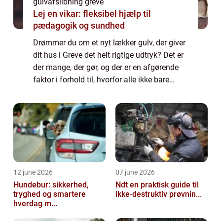
gulvafslibning greve
Lej en vikar: fleksibel hjælp til
pædagogik og sundhed
Drømmer du om et nyt lækker gulv, der giver
dit hus i Greve det helt rigtige udtryk? Det er
der mange, der gør, og der er en afgørende
faktor i forhold til, hvorfor alle ikke bare
lægger gulvet med det samme. Det er s...
12 june 2026
07 june 2026
Hundebur: sikkerhed,
Ndt en praktisk guide til
tryghed og smartere
ikke-destruktiv prøvnin...
hverdag m...