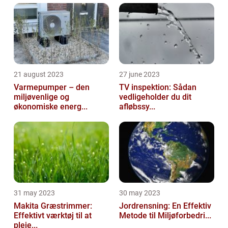
21 august 2023
27 june 2023
Varmepumper – den
TV inspektion: Sådan
miljøvenlige og
vedligeholder du dit
økonomiske energ...
afløbssy...
31 may 2023
30 may 2023
Makita Græstrimmer:
Jordrensning: En Effektiv
Effektivt værktøj til at
Metode til Miljøforbedri...
pleje...