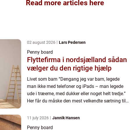
Read more articles here
02 august 2026
Lars Pedersen
Penny board
Flyttefirma i nordsjælland sådan
vælger du den rigtige hjælp
Livet som barn “Dengang jeg var barn, legede
man ikke med telefoner og iPads – man legede
ude i træerne, med dukker eller noget helt tredje.”
Her får du måske den mest velkendte sætning til
dat, som du kan høre dine forældre sige. O...
11 july 2026
Jannik Hansen
Penny board