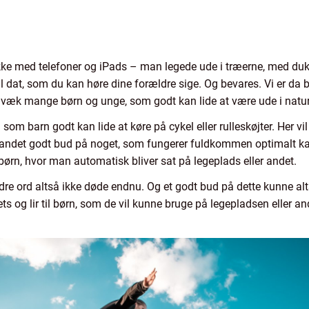
e med telefoner og iPads – man legede ude i træerne, med dukker
 dat, som du kan høre dine forældre sige. Og bevares. Vi er da 
adigvæk mange børn og unge, som godt kan lide at være ude i nat
om barn godt kan lide at køre på cykel eller rulleskøjter. Her vi
Et andet godt bud på noget, som fungerer fuldkommen optimalt k
børn, hvor man automatisk bliver sat på legeplads eller andet.
ndre ord altså ikke døde endnu. Og et godt bud på dette kunne al
s og lir til børn, som de vil kunne bruge på legepladsen eller ande
.