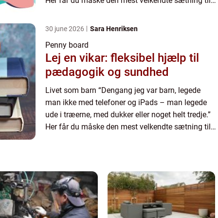
Her får du måske den mest velkendte sætning til
dat, som du kan høre dine forældre sige. O...
30 june 2026
Sara Henriksen
Penny board
Lej en vikar: fleksibel hjælp til
pædagogik og sundhed
Livet som barn “Dengang jeg var barn, legede
man ikke med telefoner og iPads – man legede
ude i træerne, med dukker eller noget helt tredje.”
Her får du måske den mest velkendte sætning til
dat, som du kan høre dine forældre sige. O...