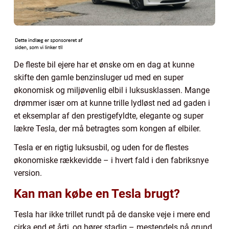
De fleste bil ejere har et ønske om en dag at kunne
skifte den gamle benzinsluger ud med en super
økonomisk og miljøvenlig elbil i luksusklassen. Mange
drømmer især om at kunne trille lydløst ned ad gaden i
et eksemplar af den prestigefyldte, elegante og super
lækre Tesla, der må betragtes som kongen af elbiler.
Tesla er en rigtig luksusbil, og uden for de flestes
økonomiske rækkevidde – i hvert fald i den fabriksnye
version.
Kan man købe en Tesla brugt?
Tesla har ikke trillet rundt på de danske veje i mere end
cirka end et årti, og hører stadig – mestendels på grund