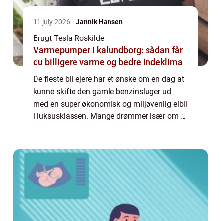
11 july 2026
Jannik Hansen
Brugt Tesla Roskilde
Varmepumper i kalundborg: sådan får
du billigere varme og bedre indeklima
De fleste bil ejere har et ønske om en dag at
kunne skifte den gamle benzinsluger ud
med en super økonomisk og miljøvenlig elbil
i luksusklassen. Mange drømmer især om at
kunne trille lydløst ned ad gaden i et...