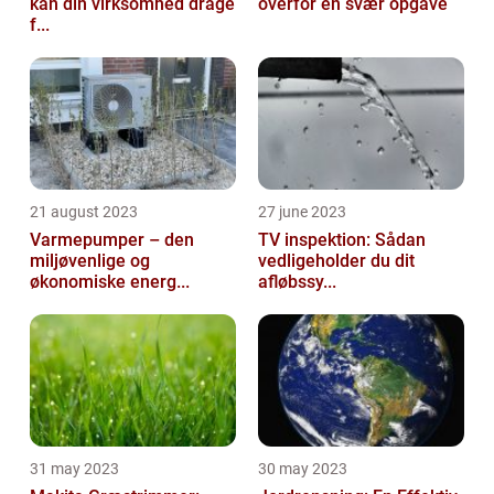
kan din virksomhed drage
overfor en svær opgave
f...
21 august 2023
27 june 2023
Varmepumper – den
TV inspektion: Sådan
miljøvenlige og
vedligeholder du dit
økonomiske energ...
afløbssy...
31 may 2023
30 may 2023