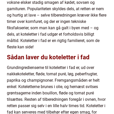
voksne elsker stadig smagen af kødet, sovsen og
garnituren. Populariteten skyldes dels, at retten er nem
og hurtig at lave – selve tilberedningen kræver ikke flere
timer over komfuret, og der er ingen tekniske
fiksfakserier, som man kan gå galt i byen med – og
dels, at koteletter i fad udgør et forholdsvis billigt
måltid. Koteletter i fad er en rigtig familieret, som de
fleste kan side!
Sådan laver du koteletter i fad
Grundingredienserne til koteletter i fad er, ud over
nakkekoteletter, fløde, tomat puré, løg, peberfrugter,
paprika og champignoner. Fremgangsmåden er helt
enkel: Koteletterne brunes i olie, og hernæst svitses
grøntsagerne inden bouillon, fløde og tomat puré
tilsættes. Resten af tilberedningen foregår i ovnen, hvor
retten passer sig selv i en lille halv times tid. Koteletter i
fad kan serveres med tilbehør efter egen smag, for