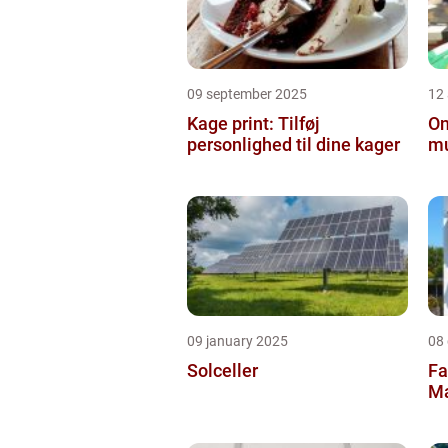
09 september 2025
12
Kage print: Tilføj
On
personlighed til dine kager
mu
09 january 2025
08
Solceller
Fa
Ma