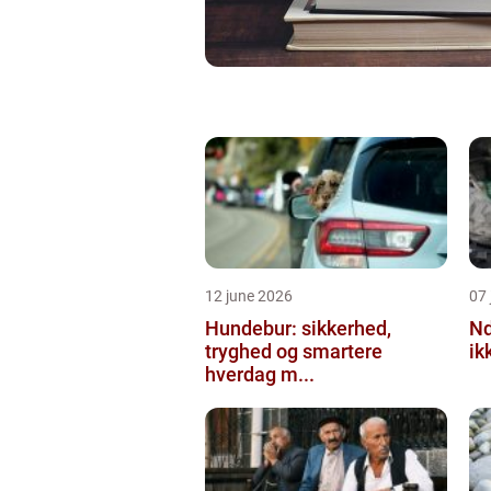
12 june 2026
07 
Hundebur: sikkerhed,
Ndt en praktisk
tryghed og smartere
ik
hverdag m...