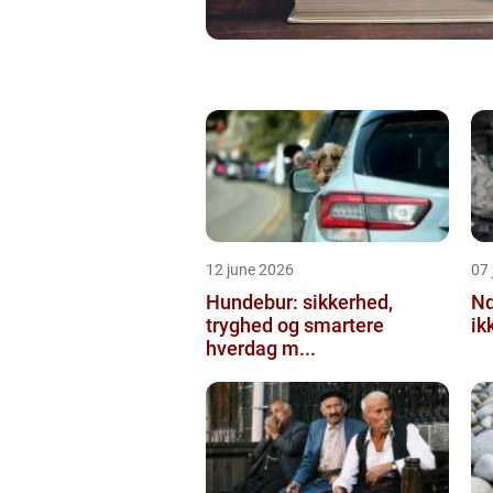
12 june 2026
07 
Hundebur: sikkerhed,
Ndt en praktisk
tryghed og smartere
ik
hverdag m...