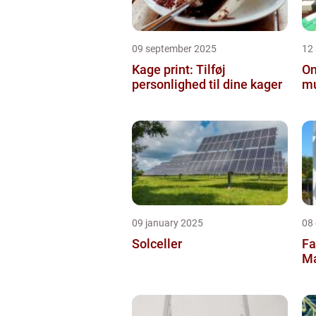
09 september 2025
12
Kage print: Tilføj
On
personlighed til dine kager
mu
09 january 2025
08
Solceller
Fa
Ma