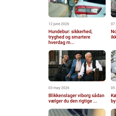
12 june 2026
07 
Hundebur: sikkerhed,
Ndt en praktisk
tryghed og smartere
ik
hverdag m...
03 may 2026
05 
Blikkenslager viborg sådan
Kø
vælger du den rigtige ...