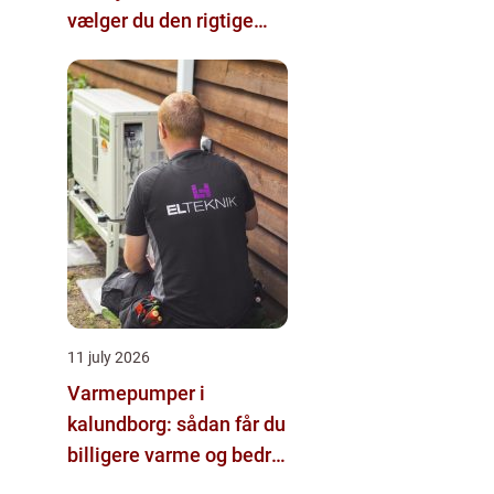
vælger du den rigtige
hjælp
11 july 2026
Varmepumper i
kalundborg: sådan får du
billigere varme og bedre
indeklima