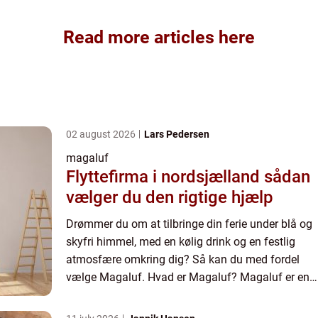
Read more articles here
02 august 2026
Lars Pedersen
magaluf
Flyttefirma i nordsjælland sådan
vælger du den rigtige hjælp
Drømmer du om at tilbringe din ferie under blå og
skyfri himmel, med en kølig drink og en festlig
atmosfære omkring dig? Så kan du med fordel
vælge Magaluf. Hvad er Magaluf? Magaluf er en
af de største feriebyer i Europa. Med sin skønne
beliggenhed p...