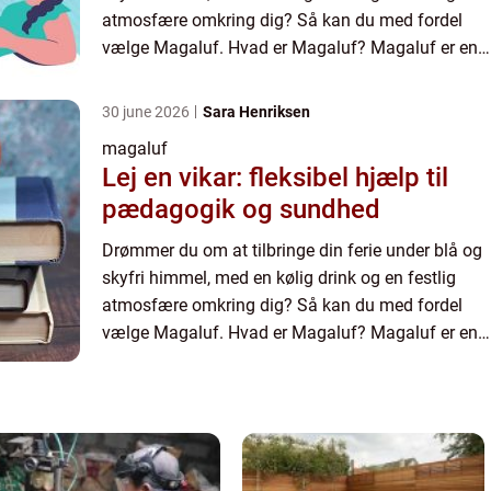
atmosfære omkring dig? Så kan du med fordel
vælge Magaluf. Hvad er Magaluf? Magaluf er en
af de største feriebyer i Europa. Med sin skønne
beliggenhed p...
30 june 2026
Sara Henriksen
magaluf
Lej en vikar: fleksibel hjælp til
pædagogik og sundhed
Drømmer du om at tilbringe din ferie under blå og
skyfri himmel, med en kølig drink og en festlig
atmosfære omkring dig? Så kan du med fordel
vælge Magaluf. Hvad er Magaluf? Magaluf er en
af de største feriebyer i Europa. Med sin skønne
beliggenhed p...