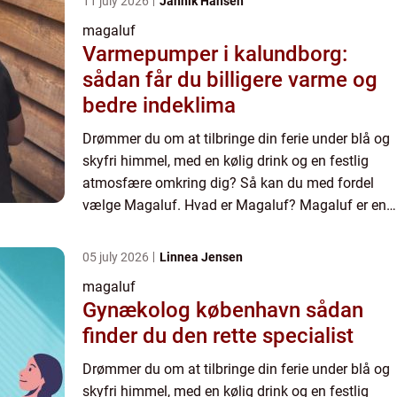
11 july 2026
Jannik Hansen
magaluf
Varmepumper i kalundborg:
sådan får du billigere varme og
bedre indeklima
Drømmer du om at tilbringe din ferie under blå og
skyfri himmel, med en kølig drink og en festlig
atmosfære omkring dig? Så kan du med fordel
vælge Magaluf. Hvad er Magaluf? Magaluf er en
af de største feriebyer i Europa. Med sin skønne
beliggenhed p...
05 july 2026
Linnea Jensen
magaluf
Gynækolog københavn sådan
finder du den rette specialist
Drømmer du om at tilbringe din ferie under blå og
skyfri himmel, med en kølig drink og en festlig