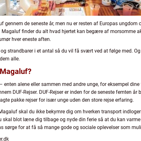
luf gennem de seneste år, men nu er resten af Europas ungdom o
 Magaluf finder du alt hvad hjertet kan begære af morsomme aktivi
humør hver eneste aften.
og strandbarer i et antal så du vil få svært ved at følge med. O
 dem alle.
 Magaluf?
f – enten alene eller sammen med andre unge, for eksempel dine
nem DUF-Rejser. DUF-Rejser er inden for de seneste femten år bl
lagte pakke rejser for især unge uden den store rejse erfaring.
l Magaluf skal du ikke bekymre dig om hverken transport indlogeri
u skal blot læne dig tilbage og nyde din ferie så at du kan varm
ns sørge for at få så mange gode og sociale oplevelser som muli
r.dk