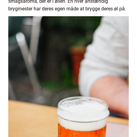
smagsaroma, der er i øllen. En hver anstændig
brygmester har deres egen måde at brygge deres øl på.