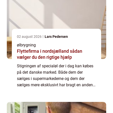
02 august 2026
Lars Pedersen
ølbrygning
Flyttefirma i nordsjælland sådan
vælger du den rigtige hjælp
Stigningen af specialøl der i dag kan købes
på det danske marked. Både dem der
sælges i supermarkederne og dem der
sælges mere eksklusivt har bragt en anden
interesse med sig. At brygge sin egen øl og
kopiere microbryggerierne. Et af de steder
hvor d...