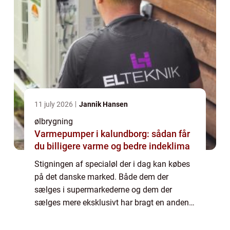
11 july 2026
Jannik Hansen
ølbrygning
Varmepumper i kalundborg: sådan får
du billigere varme og bedre indeklima
Stigningen af specialøl der i dag kan købes
på det danske marked. Både dem der
sælges i supermarkederne og dem der
sælges mere eksklusivt har bragt en anden
interesse med sig. At brygge sin egen øl og
kopiere microbryggerierne. Et af de steder