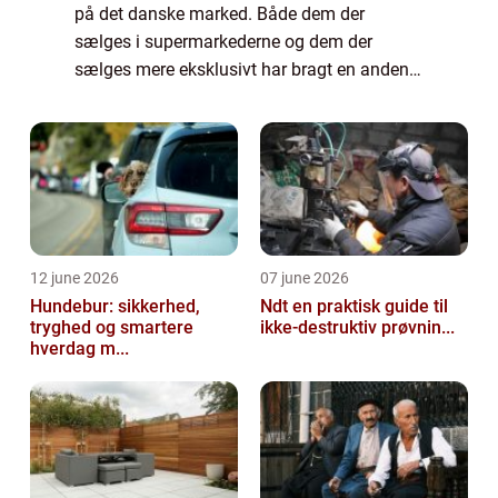
på det danske marked. Både dem der
sælges i supermarkederne og dem der
sælges mere eksklusivt har bragt en anden
interesse med sig. At brygge sin egen øl og
kopiere microbryggerierne. Et af de steder
hvor d...
12 june 2026
07 june 2026
Hundebur: sikkerhed,
Ndt en praktisk guide til
tryghed og smartere
ikke-destruktiv prøvnin...
hverdag m...