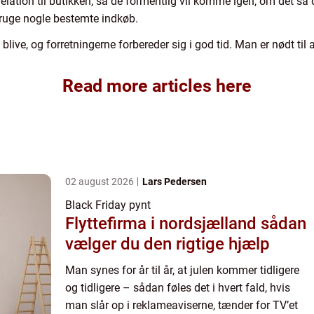
elation til butikken, så de formentlig vil komme igen, om det så 
bruge nogle bestemte indkøb.
live, og forretningerne forbereder sig i god tid. Man er nødt til 
Read more articles here
02 august 2026
Lars Pedersen
Black Friday pynt
Flyttefirma i nordsjælland sådan
vælger du den rigtige hjælp
Man synes for år til år, at julen kommer tidligere
og tidligere – sådan føles det i hvert fald, hvis
man slår op i reklameaviserne, tænder for TV’et