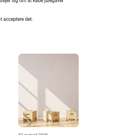
drejer sig om at købe julegaver
at acceptere det.