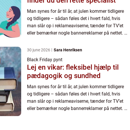
finder du den rette specialist
Man synes for år til år, at julen kommer tidligere
og tidligere – sådan føles det i hvert fald, hvis
man slår op i reklameaviserne, tænder for TV’et
eller bemærker nogle bannerreklamer på nettet. På
sin vis kunne man næsten forvente, at j...
30 june 2026
Sara Henriksen
Black Friday pynt
Lej en vikar: fleksibel hjælp til
pædagogik og sundhed
Man synes for år til år, at julen kommer tidligere
og tidligere – sådan føles det i hvert fald, hvis
man slår op i reklameaviserne, tænder for TV’et
eller bemærker nogle bannerreklamer på nettet. På
sin vis kunne man næsten forvente, at j...