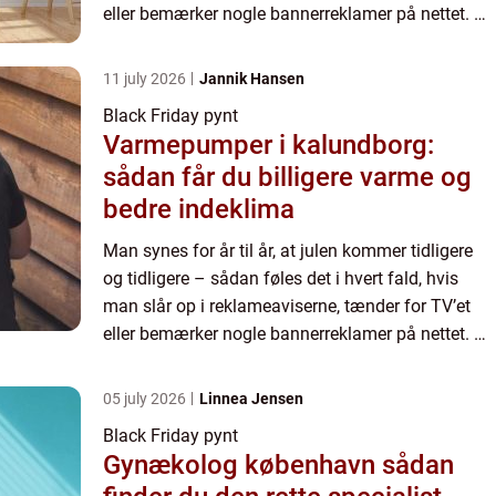
eller bemærker nogle bannerreklamer på nettet. På
sin vis kunne man næsten forvente, at j...
11 july 2026
Jannik Hansen
Black Friday pynt
Varmepumper i kalundborg:
sådan får du billigere varme og
bedre indeklima
Man synes for år til år, at julen kommer tidligere
og tidligere – sådan føles det i hvert fald, hvis
man slår op i reklameaviserne, tænder for TV’et
eller bemærker nogle bannerreklamer på nettet. På
sin vis kunne man næsten forvente, at j...
05 july 2026
Linnea Jensen
Black Friday pynt
Gynækolog københavn sådan