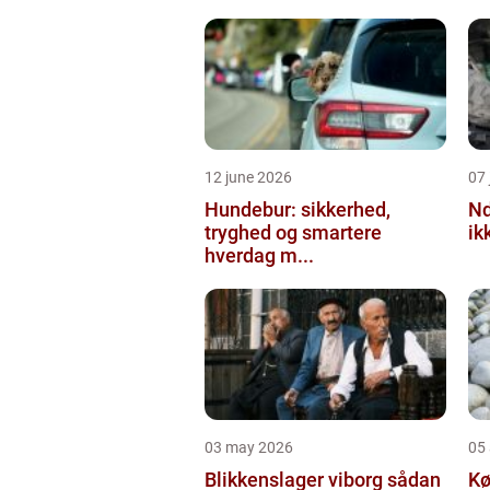
12 june 2026
07 
Hundebur: sikkerhed,
Ndt en praktisk
tryghed og smartere
ik
hverdag m...
03 may 2026
05 
Blikkenslager viborg sådan
Kø