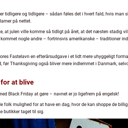
er tidligere og tidligere – sådan føles det i hvert fald, hvis man 
lamer på nettet.
 at julen ville komme så tidligt på året, at det næsten stadig vi
r kommet nogle andre – fortrinsvis amerikanske – traditioner i
ores Fastelavn en efterårsudgave i et lidt mere uhyggeligt forma
id, før Thanksgiving også bliver mere indlemmet i Danmark, selv
or at blive
ed Black Friday at gøre – navnet er jo ligefrem på engelsk!
 folk mulighed for at have en dag, hvor de kan shoppe de billige
butikker taget til sig.