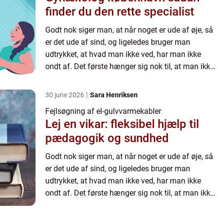
finder du den rette specialist
Godt nok siger man, at når noget er ude af øje, så
er det ude af sind, og ligeledes bruger man
udtrykket, at hvad man ikke ved, har man ikke
ondt af. Det første hænger sig nok til, at man ikke
skal blive ved med at t&a...
30 june 2026
Sara Henriksen
Fejlsøgning af el-gulvvarmekabler
Lej en vikar: fleksibel hjælp til
pædagogik og sundhed
Godt nok siger man, at når noget er ude af øje, så
er det ude af sind, og ligeledes bruger man
udtrykket, at hvad man ikke ved, har man ikke
ondt af. Det første hænger sig nok til, at man ikke
skal blive ved med at t&a...