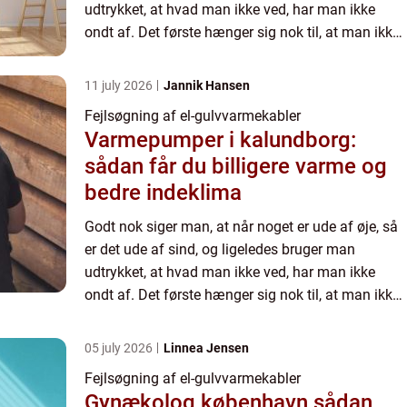
udtrykket, at hvad man ikke ved, har man ikke
ondt af. Det første hænger sig nok til, at man ikke
skal blive ved med at t&a...
11 july 2026
Jannik Hansen
Fejlsøgning af el-gulvvarmekabler
Varmepumper i kalundborg:
sådan får du billigere varme og
bedre indeklima
Godt nok siger man, at når noget er ude af øje, så
er det ude af sind, og ligeledes bruger man
udtrykket, at hvad man ikke ved, har man ikke
ondt af. Det første hænger sig nok til, at man ikke
skal blive ved med at t&a...
05 july 2026
Linnea Jensen
Fejlsøgning af el-gulvvarmekabler
Gynækolog københavn sådan