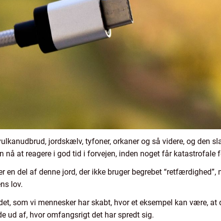
vulkanudbrud, jordskælv, tyfoner, orkaner og så videre, og den slag
an nå at reagere i god tid i forvejen, inden noget får katastrofale f
i er en del af denne jord, der ikke bruger begrebet “retfærdighed”
ns lov.
det, som vi mennesker har skabt, hvor et eksempel kan være, at
e ud af, hvor omfangsrigt det har spredt sig.