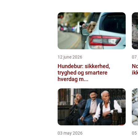
12 june 2026
07 
Hundebur: sikkerhed,
Ndt en praktisk
tryghed og smartere
ik
hverdag m...
03 may 2026
05 