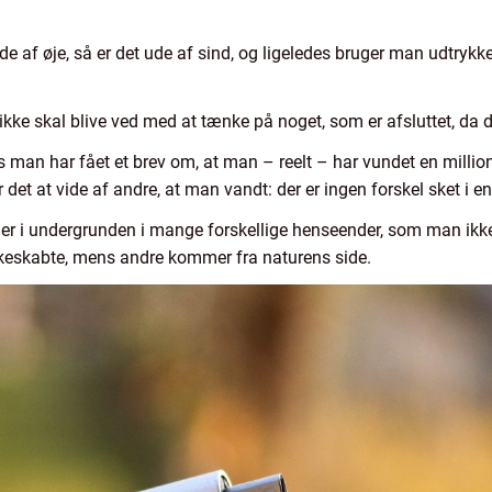
de af øje, så er det ude af sind, og ligeledes bruger man udtryk
 ikke skal blive ved med at tænke på noget, som er afsluttet, da d
vis man har fået et brev om, at man – reelt – har vundet en mill
det at vide af andre, at man vandt: der er ingen forskel sket i ens
mer i undergrunden i mange forskellige henseender, som man ikke
skeskabte, mens andre kommer fra naturens side.