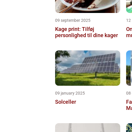
09 september 2025
12
Kage print: Tilføj
On
personlighed til dine kager
mu
09 january 2025
08
Solceller
Fa
Ma