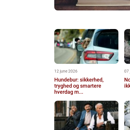
12 june 2026
07 
Hundebur: sikkerhed,
Ndt en praktisk
tryghed og smartere
ik
hverdag m...