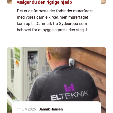
vælger du den rigtige hjælp
Det er de færreste der forbinder murerfaget
med vores gamle kirker, men murerfaget
kom op til Danmark fra Sydeuropa som
behovet for at bygge større kirker steg. I
starten arbejdede munke og murer sammen
side om side, men som efterspørgselen efter
mur...
11 july 2026
Jannik Hansen