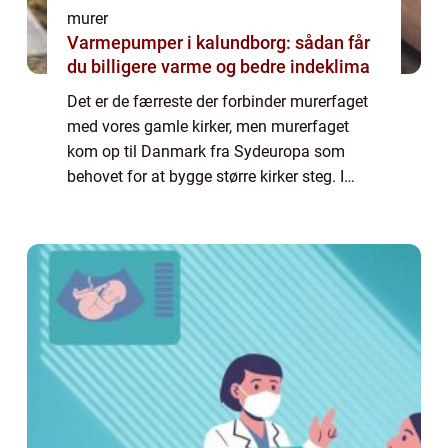
murer
Varmepumper i kalundborg: sådan får
du billigere varme og bedre indeklima
Det er de færreste der forbinder murerfaget
med vores gamle kirker, men murerfaget
kom op til Danmark fra Sydeuropa som
behovet for at bygge større kirker steg. I
starten arbejdede munke og murer sammen
side om side, men som efterspørgselen efter
mur...