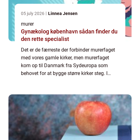
05 july 2026
Linnea Jensen
murer
Gynækolog københavn sådan finder du
den rette specialist
Det er de færreste der forbinder murerfaget
med vores gamle kirker, men murerfaget
kom op til Danmark fra Sydeuropa som
behovet for at bygge større kirker steg. I
starten arbejdede munke og murer sammen
side om side, men som efterspørgselen efter
mur...