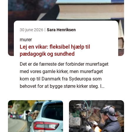
30 june 2026
Sara Henriksen
murer
Lej en vikar: fleksibel hjælp til
pædagogik og sundhed
Det er de færreste der forbinder murerfaget
med vores gamle kirker, men murerfaget
kom op til Danmark fra Sydeuropa som
behovet for at bygge større kirker steg. I
starten arbejdede munke og murer sammen
side om side, men som efterspørgselen efter
mur...