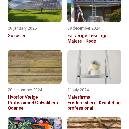
09 january 2025
08 december 2024
Solceller
Farverige Løsninger:
Malere i Køge
20 september 2024
11 july 2024
Hvorfor Vælge
Malerfirma
Professionel Gulvsliber i
Frederiksberg: Kvalitet og
Odense
professional...