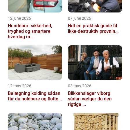
12 june 2026
07 june 2026
Hundebur: sikkerhed,
Ndt en praktisk guide til
tryghed og smartere
ikke-destruktiv prøvnin...
hverdag m...
12 may 2026
03 may 2026
Belægning kolding sådan
Blikkenslager viborg
får du holdbare og flotte...
sådan vælger du den
rigtige ...