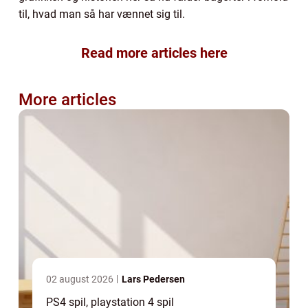
til, hvad man så har vænnet sig til.
Read more articles here
More articles
02 august 2026
Lars Pedersen
PS4 spil, playstation 4 spil