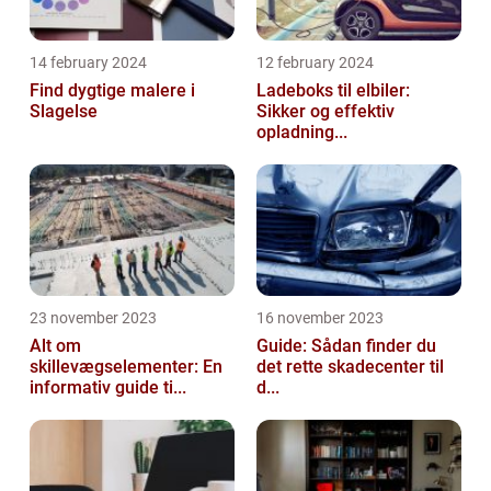
14 february 2024
12 february 2024
Find dygtige malere i
Ladeboks til elbiler:
Slagelse
Sikker og effektiv
opladning...
23 november 2023
16 november 2023
Alt om
Guide: Sådan finder du
skillevægselementer: En
det rette skadecenter til
informativ guide ti...
d...