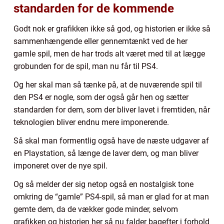
standarden for de kommende
Godt nok er grafikken ikke så god, og historien er ikke så
sammenhængende eller gennemtænkt ved de her
gamle spil, men de har trods alt været med til at lægge
grobunden for de spil, man nu får til PS4.
Og her skal man så tænke på, at de nuværende spil til
den PS4 er nogle, som der også går hen og sætter
standarden for dem, som der bliver lavet i fremtiden, når
teknologien bliver endnu mere imponerende.
Så skal man formentlig også have de næste udgaver af
en Playstation, så længe de laver dem, og man bliver
imponeret over de nye spil.
Og så melder der sig netop også en nostalgisk tone
omkring de “gamle” PS4-spil, så man er glad for at man
gemte dem, da de vækker gode minder, selvom
grafikken og historien her så nu falder bagefter i forhold