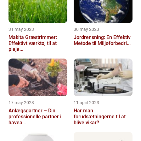
31 may 2023
30 may 2023
Makita Græstrimmer:
Jordrensning: En Effektiv
Effektivt værktøj til at
Metode til Miljøforbedri...
pleje...
17 may 2023
11 april 2023
Anlægsgartner – Din
Har man
professionelle partner i
forudsætningerne til at
havea...
blive vikar?