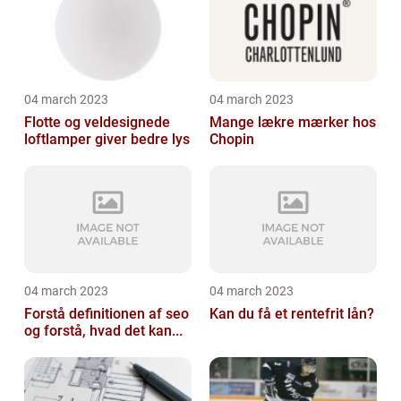
04 march 2023
04 march 2023
Flotte og veldesignede
Mange lækre mærker hos
loftlamper giver bedre lys
Chopin
04 march 2023
04 march 2023
Forstå definitionen af seo
Kan du få et rentefrit lån?
og forstå, hvad det kan...