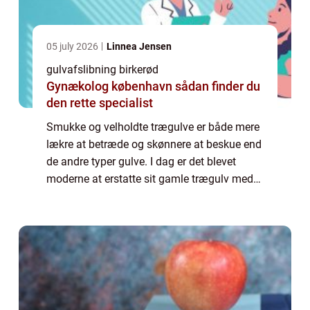
05 july 2026
Linnea Jensen
gulvafslibning birkerød
Gynækolog københavn sådan finder du
den rette specialist
Smukke og velholdte trægulve er både mere
lækre at betræde og skønnere at beskue end
de andre typer gulve. I dag er det blevet
moderne at erstatte sit gamle trægulv med
et mere moderne og knap så pleje kr&ae...