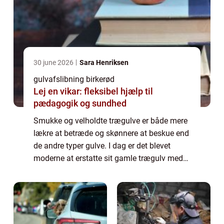
30 june 2026
Sara Henriksen
gulvafslibning birkerød
Lej en vikar: fleksibel hjælp til
pædagogik og sundhed
Smukke og velholdte trægulve er både mere
lækre at betræde og skønnere at beskue end
de andre typer gulve. I dag er det blevet
moderne at erstatte sit gamle trægulv med
et mere moderne og knap så pleje kr&ae...