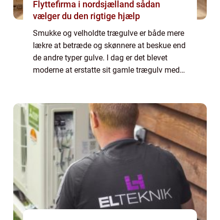
Flyttefirma i nordsjælland sådan
vælger du den rigtige hjælp
Smukke og velholdte trægulve er både mere
lækre at betræde og skønnere at beskue end
de andre typer gulve. I dag er det blevet
moderne at erstatte sit gamle trægulv med
et mere moderne og knap så pleje kr&ae...