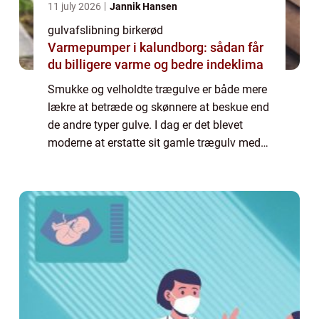
11 july 2026
Jannik Hansen
gulvafslibning birkerød
Varmepumper i kalundborg: sådan får
du billigere varme og bedre indeklima
Smukke og velholdte trægulve er både mere
lækre at betræde og skønnere at beskue end
de andre typer gulve. I dag er det blevet
moderne at erstatte sit gamle trægulv med
et mere moderne og knap så pleje kr&ae...