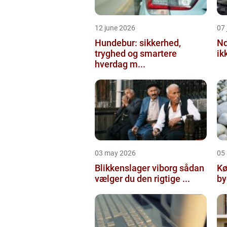
12 june 2026
07 
Hundebur: sikkerhed,
Ndt en praktisk
tryghed og smartere
ik
hverdag m...
03 may 2026
05 
Blikkenslager viborg sådan
Kø
vælger du den rigtige ...