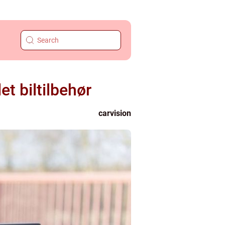
t biltilbehør
carvision