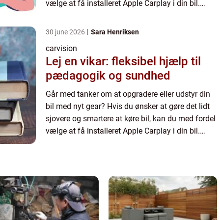
vælge at få installeret Apple Carplay i din bil.
Carplay kan du både fungere til Apple eller
Android ...
30 june 2026
Sara Henriksen
carvision
Lej en vikar: fleksibel hjælp til
pædagogik og sundhed
Går med tanker om at opgradere eller udstyr din
bil med nyt gear? Hvis du ønsker at gøre det lidt
sjovere og smartere at køre bil, kan du med fordel
vælge at få installeret Apple Carplay i din bil.
Carplay kan du både fungere til Apple eller
Android ...