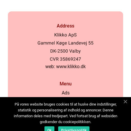
Address
web:
www.klikko.dk
Menu
Ads
About Us
På vores website bruges cookies til at huske dine indstillinger,
Cookies
statistik og personalisering af indhold og annoncer. Denne
information deles med tredjepart. Ved fortsat brug af websiden
Contact
godkender du cookiepolitikken.
Sitemap
Ok
Privatlivspolitik