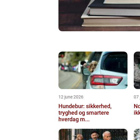
12 june 2026
07 
Hundebur: sikkerhed,
Ndt en praktisk
tryghed og smartere
ik
hverdag m...