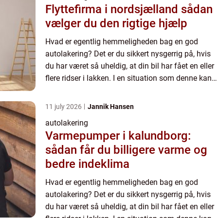
Flyttefirma i nordsjælland sådan
vælger du den rigtige hjælp
Hvad er egentlig hemmeligheden bag en god
autolakering? Det er du sikkert nysgerrig på, hvis
du har været så uheldig, at din bil har fået en eller
flere ridser i lakken. I en situation som denne kan
en god autolakering nemlig være guld værd, da
det k...
11 july 2026
Jannik Hansen
autolakering
Varmepumper i kalundborg:
sådan får du billigere varme og
bedre indeklima
Hvad er egentlig hemmeligheden bag en god
autolakering? Det er du sikkert nysgerrig på, hvis
du har været så uheldig, at din bil har fået en eller