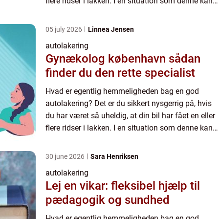
flere ridser i lakken. I en situation som denne kan
en god autolakering nemlig være guld værd, da
det k...
05 july 2026
Linnea Jensen
autolakering
Gynækolog københavn sådan
finder du den rette specialist
Hvad er egentlig hemmeligheden bag en god
autolakering? Det er du sikkert nysgerrig på, hvis
du har været så uheldig, at din bil har fået en eller
flere ridser i lakken. I en situation som denne kan
en god autolakering nemlig være guld værd, da
det k...
30 june 2026
Sara Henriksen
autolakering
Lej en vikar: fleksibel hjælp til
pædagogik og sundhed
Hvad er egentlig hemmeligheden bag en god