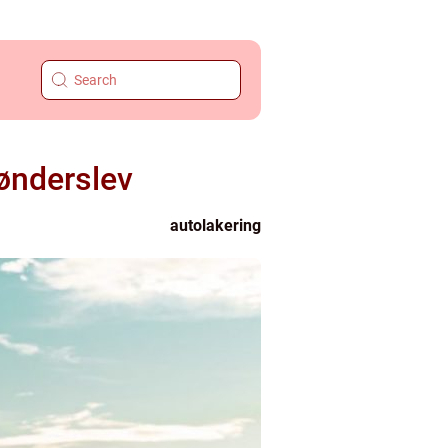
rønderslev
autolakering