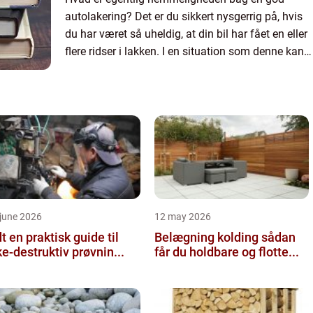
autolakering? Det er du sikkert nysgerrig på, hvis
du har været så uheldig, at din bil har fået en eller
flere ridser i lakken. I en situation som denne kan
en god autolakering nemlig være guld værd, da
det k...
june 2026
12 may 2026
 guide til
Belægning kolding sådan
ke-destruktiv prøvnin...
får du holdbare og flotte...