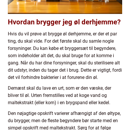
Hvordan brygger jeg øl derhjemme?
Hvis du vil prøve at brygge øl derhjemme, er der et par
ting, du skal vide. For det første skal du samle nogle
forsyninger. Du kan købe et bryggersæt til begyndere,
som indeholder alt det, du skal bruge for at komme i
gang. Når du har dine forsyninger, skal du sterilisere alt
dit udstyr, inden du tager det i brug. Dette er vigtigt, fordi
det vil forhindre bakterier i at forurene din øl.
Dernæst skal du lave en urt, som er den væske, der
bliver til øl. Urten fremstilles ved at koge vand og
maltekstrakt (eller korn) i en brygspand eller kedel.
Den nøjagtige opskrift varierer afhængigt af den øltype,
du brygger, men de fleste begyndere bør starte med en
simpel opskrift med maltekstrakt. Sørg for at følge