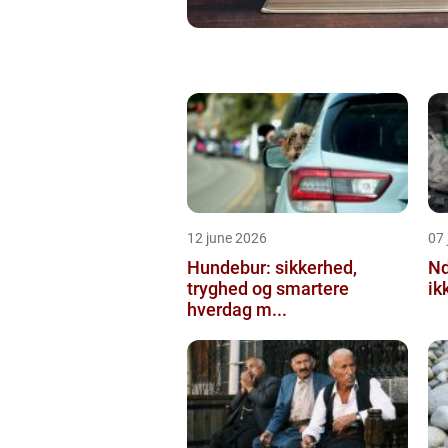
12 june 2026
07 
Hundebur: sikkerhed,
Ndt en praktisk
tryghed og smartere
ik
hverdag m...