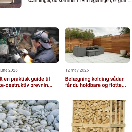
scanninger, du kommer til via regeringen, er gratis.
Man kan godt få behov for at komme flere gange
t...
june 2026
12 may 2026
 guide til
Belægning kolding sådan
ke-destruktiv prøvnin...
får du holdbare og flotte...