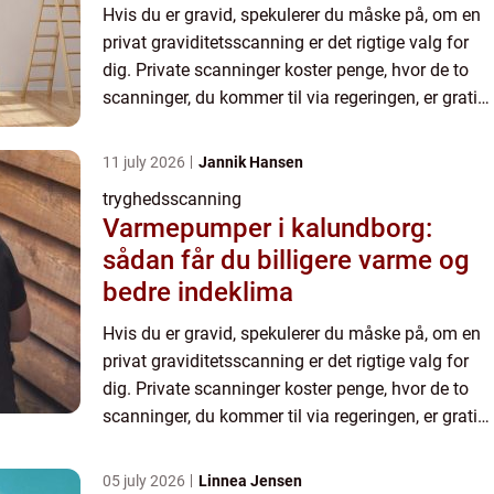
Hvis du er gravid, spekulerer du måske på, om en
privat graviditetsscanning er det rigtige valg for
dig. Private scanninger koster penge, hvor de to
scanninger, du kommer til via regeringen, er gratis.
Man kan godt få behov for at komme flere gange
t...
11 july 2026
Jannik Hansen
tryghedsscanning
Varmepumper i kalundborg:
sådan får du billigere varme og
bedre indeklima
Hvis du er gravid, spekulerer du måske på, om en
privat graviditetsscanning er det rigtige valg for
dig. Private scanninger koster penge, hvor de to
scanninger, du kommer til via regeringen, er gratis.
Man kan godt få behov for at komme flere gange
t...
05 july 2026
Linnea Jensen