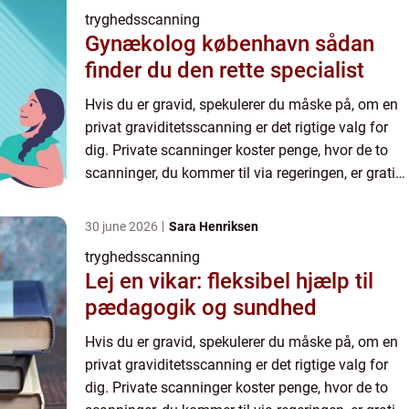
tryghedsscanning
Gynækolog københavn sådan
finder du den rette specialist
Hvis du er gravid, spekulerer du måske på, om en
privat graviditetsscanning er det rigtige valg for
dig. Private scanninger koster penge, hvor de to
scanninger, du kommer til via regeringen, er gratis.
Man kan godt få behov for at komme flere gange
t...
30 june 2026
Sara Henriksen
tryghedsscanning
Lej en vikar: fleksibel hjælp til
pædagogik og sundhed
Hvis du er gravid, spekulerer du måske på, om en
privat graviditetsscanning er det rigtige valg for
dig. Private scanninger koster penge, hvor de to