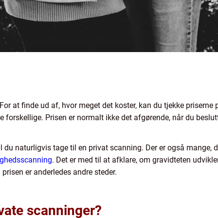
For at finde ud af, hvor meget det koster, kan du tjekke priserne p
 forskellige. Prisen er normalt ikke det afgørende, når du beslutt
kal du naturligvis tage til en privat scanning. Der er også mange, 
yghedsscanning
. Det er med til at afklare, om gravidteten udvikl
m prisen er anderledes andre steder.
ivate scanninger?