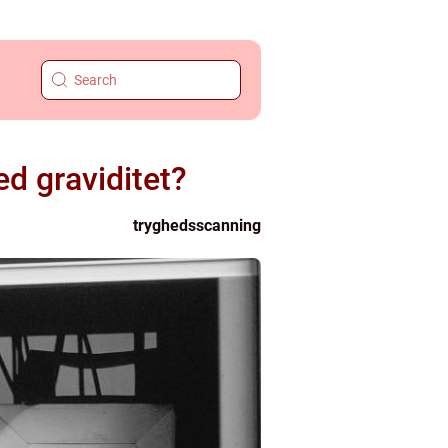
ed graviditet?
tryghedsscanning