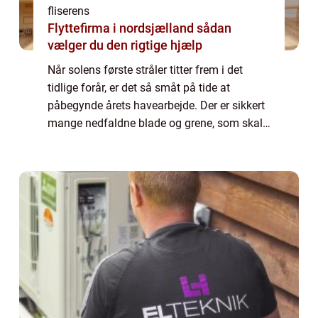
fliserens
Flyttefirma i nordsjælland sådan
vælger du den rigtige hjælp
Når solens første stråler titter frem i det
tidlige forår, er det så småt på tide at
påbegynde årets havearbejde. Der er sikkert
mange nedfaldne blade og grene, som skal
fjernes, og døde planter som skal graves op.
Og er du i besiddelse af en flisebe...