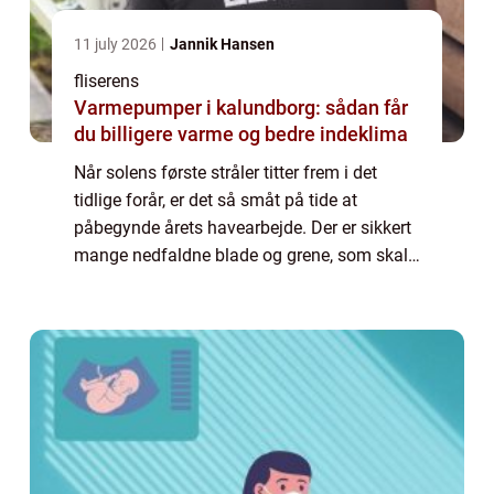
11 july 2026
Jannik Hansen
fliserens
Varmepumper i kalundborg: sådan får
du billigere varme og bedre indeklima
Når solens første stråler titter frem i det
tidlige forår, er det så småt på tide at
påbegynde årets havearbejde. Der er sikkert
mange nedfaldne blade og grene, som skal
fjernes, og døde planter som skal graves op.
Og er du i besiddelse af en flisebe...