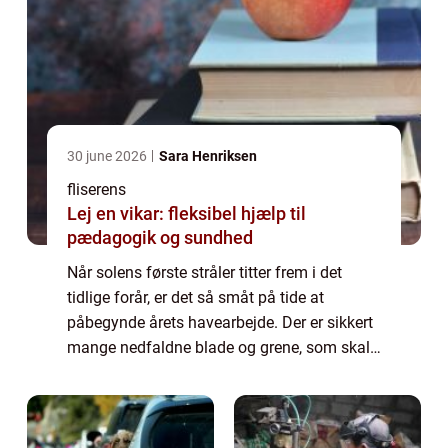
30 june 2026
Sara Henriksen
fliserens
Lej en vikar: fleksibel hjælp til
pædagogik og sundhed
Når solens første stråler titter frem i det
tidlige forår, er det så småt på tide at
påbegynde årets havearbejde. Der er sikkert
mange nedfaldne blade og grene, som skal
fjernes, og døde planter som skal graves op.
Og er du i besiddelse af en flisebe...