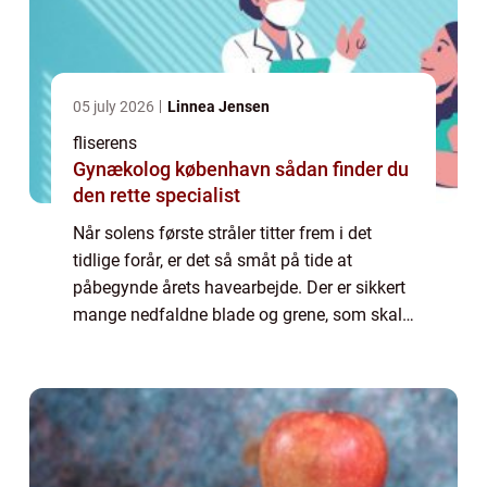
05 july 2026
Linnea Jensen
fliserens
Gynækolog københavn sådan finder du
den rette specialist
Når solens første stråler titter frem i det
tidlige forår, er det så småt på tide at
påbegynde årets havearbejde. Der er sikkert
mange nedfaldne blade og grene, som skal
fjernes, og døde planter som skal graves op.
Og er du i besiddelse af en flisebe...