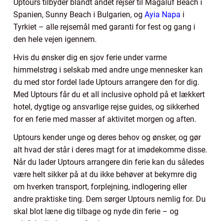
Uptours tilbyder blandt andet rejser til Magaluf Beach i
Spanien, Sunny Beach i Bulgarien, og
Ayia Napa
i
Tyrkiet – alle rejsemål med garanti for fest og gang i
den hele vejen igennem.
Hvis du ønsker dig en sjov ferie under varme
himmelstrøg i selskab med andre unge mennesker kan
du med stor fordel lade Uptours arrangere den for dig.
Med Uptours får du et all inclusive ophold på et lækkert
hotel, dygtige og ansvarlige rejse guides, og sikkerhed
for en ferie med masser af aktivitet morgen og aften.
Uptours kender unge og deres behov og ønsker, og gør
alt hvad der står i deres magt for at imødekomme disse.
Når du lader Uptours arrangere din ferie kan du således
være helt sikker på at du ikke behøver at bekymre dig
om hverken transport, forplejning, indlogering eller
andre praktiske ting. Dem sørger Uptours nemlig for. Du
skal blot læne dig tilbage og nyde din ferie – og