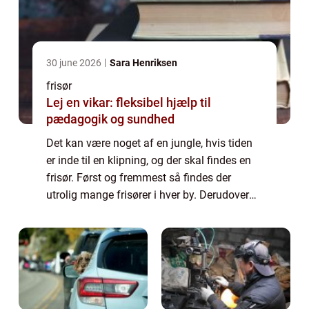
30 june 2026
Sara Henriksen
frisør
Lej en vikar: fleksibel hjælp til
pædagogik og sundhed
Det kan være noget af en jungle, hvis tiden
er inde til en klipning, og der skal findes en
frisør. Først og fremmest så findes der
utrolig mange frisører i hver by. Derudover
kan det være svært at vide, hvad du skal
kigge efter, hvis du vil sikre dig...