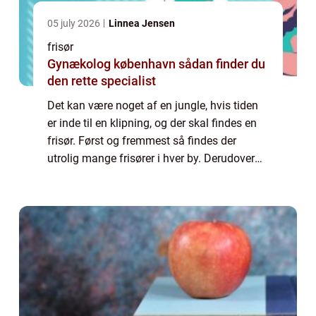
05 july 2026
Linnea Jensen
frisør
Gynækolog københavn sådan finder du
den rette specialist
Det kan være noget af en jungle, hvis tiden
er inde til en klipning, og der skal findes en
frisør. Først og fremmest så findes der
utrolig mange frisører i hver by. Derudover
kan det være svært at vide, hvad du skal
kigge efter, hvis du vil sikre dig...