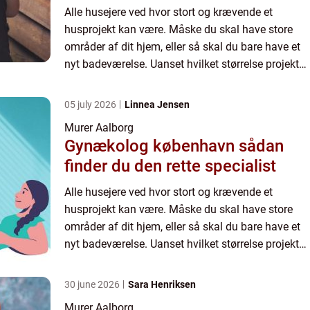
Alle husejere ved hvor stort og krævende et
husprojekt kan være. Måske du skal have store
områder af dit hjem, eller så skal du bare have et
nyt badeværelse. Uanset hvilket størrelse projekt
du skal i krig med, så skal du have nogle dygtige
håndværke...
05 july 2026
Linnea Jensen
Murer Aalborg
Gynækolog københavn sådan
finder du den rette specialist
Alle husejere ved hvor stort og krævende et
husprojekt kan være. Måske du skal have store
områder af dit hjem, eller så skal du bare have et
nyt badeværelse. Uanset hvilket størrelse projekt
du skal i krig med, så skal du have nogle dygtige
håndværke...
30 june 2026
Sara Henriksen
Murer Aalborg