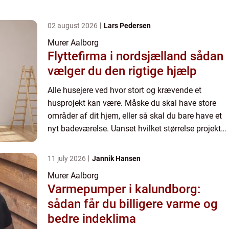
02 august 2026
Lars Pedersen
Murer Aalborg
Flyttefirma i nordsjælland sådan
vælger du den rigtige hjælp
Alle husejere ved hvor stort og krævende et
husprojekt kan være. Måske du skal have store
områder af dit hjem, eller så skal du bare have et
nyt badeværelse. Uanset hvilket størrelse projekt
du skal i krig med, så skal du have nogle dygtige
håndværke...
11 july 2026
Jannik Hansen
Murer Aalborg
Varmepumper i kalundborg:
sådan får du billigere varme og
bedre indeklima