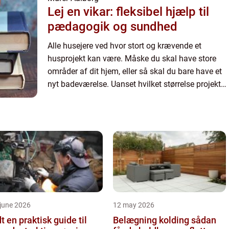
Lej en vikar: fleksibel hjælp til
pædagogik og sundhed
Alle husejere ved hvor stort og krævende et
husprojekt kan være. Måske du skal have store
områder af dit hjem, eller så skal du bare have et
nyt badeværelse. Uanset hvilket størrelse projekt
du skal i krig med, så skal du have nogle dygtige
håndværke...
june 2026
12 may 2026
 guide til
Belægning kolding sådan