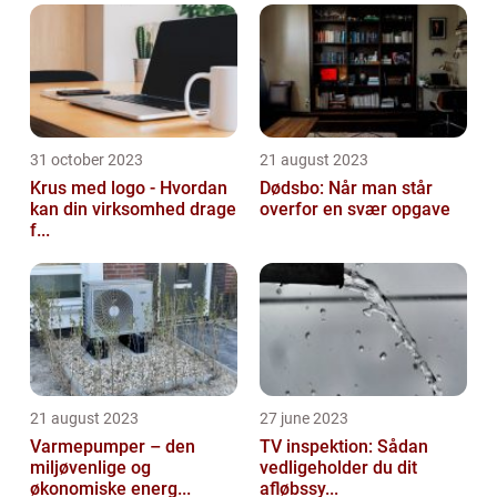
31 october 2023
21 august 2023
Krus med logo - Hvordan
Dødsbo: Når man står
kan din virksomhed drage
overfor en svær opgave
f...
21 august 2023
27 june 2023
Varmepumper – den
TV inspektion: Sådan
miljøvenlige og
vedligeholder du dit
økonomiske energ...
afløbssy...