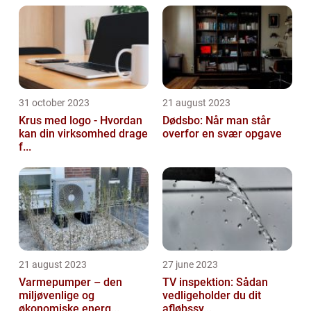
31 october 2023
21 august 2023
Krus med logo - Hvordan
Dødsbo: Når man står
kan din virksomhed drage
overfor en svær opgave
f...
21 august 2023
27 june 2023
Varmepumper – den
TV inspektion: Sådan
miljøvenlige og
vedligeholder du dit
økonomiske energ...
afløbssy...