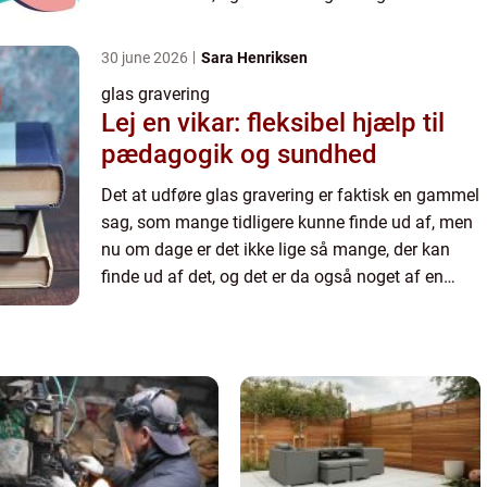
kunstart, hvis man er virkelig god. Man kan også
tydeligt s...
30 june 2026
Sara Henriksen
glas gravering
Lej en vikar: fleksibel hjælp til
pædagogik og sundhed
Det at udføre glas gravering er faktisk en gammel
sag, som mange tidligere kunne finde ud af, men
nu om dage er det ikke lige så mange, der kan
finde ud af det, og det er da også noget af en
kunstart, hvis man er virkelig god. Man kan også
tydeligt s...