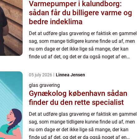
Varmepumper i kalundborg:
sådan får du billigere varme og
bedre indeklima
Det at udføre glas gravering er faktisk en gammel
sag, som mange tidligere kunne finde ud af, men
nu om dage er det ikke lige så mange, der kan
finde ud af det, og det er da også noget af en
kunstart, hvis man er virkelig god. Man kan også
tydeligt s...
05 july 2026
Linnea Jensen
glas gravering
Gynækolog københavn sådan
finder du den rette specialist
Det at udføre glas gravering er faktisk en gammel
sag, som mange tidligere kunne finde ud af, men
nu om dage er det ikke lige så mange, der kan
finde ud af det, og det er da også noget af en