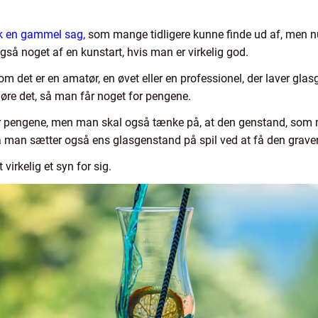
isk en gammel sag,
som mange tidligere kunne finde ud af, men nu
også noget af en kunstart, hvis man er virkelig god.
om det er en amatør, en øvet eller en professionel, der laver gla
 gøre det, så man får noget for pengene.
r pengene, men man skal også tænke på, at den genstand, som m
 så man sætter også ens glasgenstand på spil ved at få den graver
 virkelig et syn for sig.