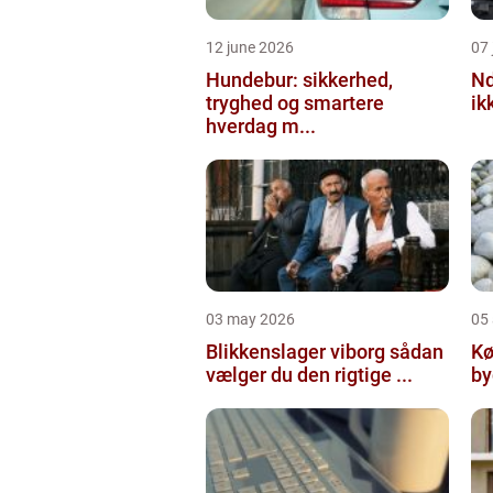
12 june 2026
07 
Hundebur: sikkerhed,
Ndt en praktisk
tryghed og smartere
ik
hverdag m...
03 may 2026
05 
Blikkenslager viborg sådan
Kø
vælger du den rigtige ...