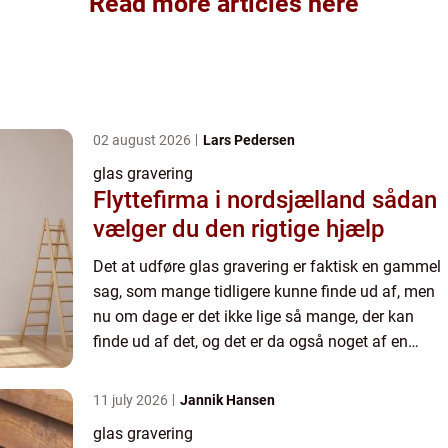
Read more articles here
02 august 2026
Lars Pedersen
glas gravering
Flyttefirma i nordsjælland sådan
vælger du den rigtige hjælp
Det at udføre glas gravering er faktisk en gammel
sag, som mange tidligere kunne finde ud af, men
nu om dage er det ikke lige så mange, der kan
finde ud af det, og det er da også noget af en
kunstart, hvis man er virkelig god. Man kan også
tydeligt s...
11 july 2026
Jannik Hansen
glas gravering