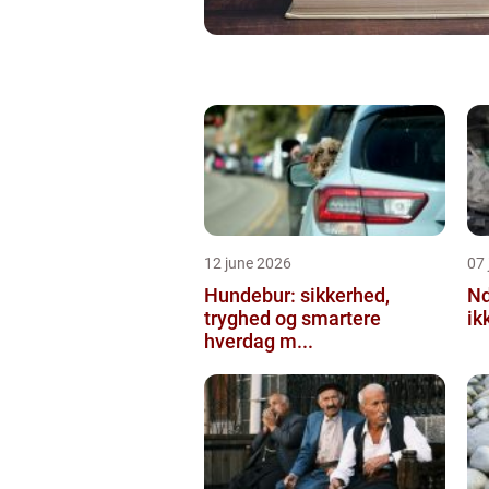
12 june 2026
07 
Hundebur: sikkerhed,
Ndt en praktisk
tryghed og smartere
ik
hverdag m...