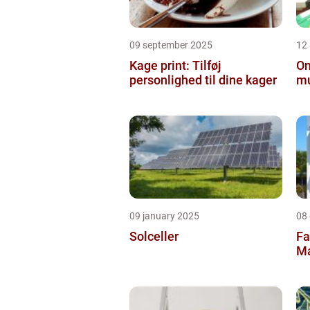
09 september 2025
12
Kage print: Tilføj
On
personlighed til dine kager
mu
09 january 2025
08
Solceller
Fa
Ma