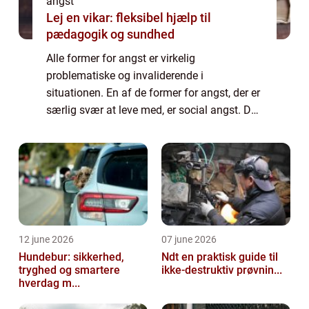
angst
Lej en vikar: fleksibel hjælp til
pædagogik og sundhed
Alle former for angst er virkelig
problematiske og invaliderende i
situationen. En af de former for angst, der er
særlig svær at leve med, er social angst. Der
er du bange for en eller flere forskellige
former for sociale situationer. Det...
12 june 2026
07 june 2026
Hundebur: sikkerhed,
Ndt en praktisk guide til
tryghed og smartere
ikke-destruktiv prøvnin...
hverdag m...