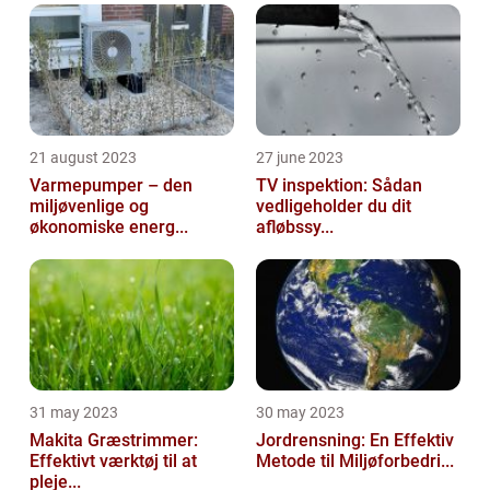
21 august 2023
27 june 2023
Varmepumper – den
TV inspektion: Sådan
miljøvenlige og
vedligeholder du dit
økonomiske energ...
afløbssy...
31 may 2023
30 may 2023
Makita Græstrimmer:
Jordrensning: En Effektiv
Effektivt værktøj til at
Metode til Miljøforbedri...
pleje...