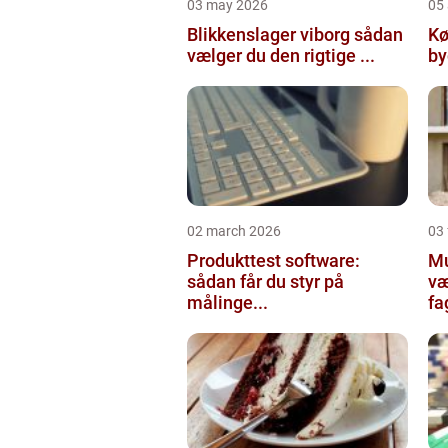
03 may 2026
05 
Blikkenslager viborg sådan
Kø
vælger du den rigtige ...
02 march 2026
03
Produkttest software:
Mur
sådan får du styr på
væ
målinge...
fa