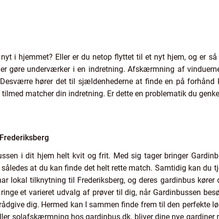
 nyt i hjemmet? Eller er du netop flyttet til et nyt hjem, og er s
er gøre underværker i en indretning. Afskærmning af vinduerne
. Desværre hører det til sjældenhederne at finde en på forhånd 
 tilmed matcher din indretning. Er dette en problematik du genk
 Frederiksberg
sen i dit hjem helt kvit og frit. Med sig tager bringer Gardi
, således at du kan finde det helt rette match. Samtidig kan du t
ar lokal tilknytning til Frederiksberg, og deres gardinbus kører d
ge et varieret udvalg af prøver til dig, når Gardinbussen bes
 rådgive dig. Hermed kan I sammen finde frem til den perfekte løsn
ller solafskærmning hos gardinbus.dk, bliver dine nye gardiner 