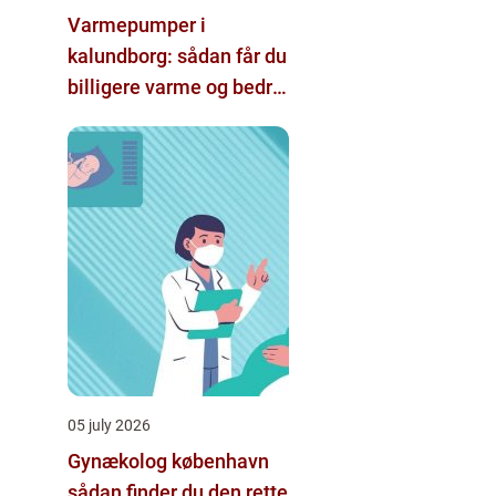
Varmepumper i
kalundborg: sådan får du
billigere varme og bedre
indeklima
05 july 2026
Gynækolog københavn
sådan finder du den rette