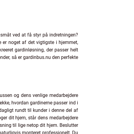
å småt ved at få styr på indretningen?
 er noget af det vigtigste i hjemmet,
kreeret gardinløsning, der passer helt
ender, så er gardinbus.nu den perfekte
nbussen og dens venlige medarbejdere
jekke, hvordan gardinerne passer ind i
agligt rundt til kunder i denne del af
øger dit hjem, står dens medarbejdere
ing til lige netop dit hjem. Beslutter
naturligvis monteret professionelt. Du