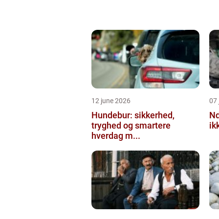
12 june 2026
07 
Hundebur: sikkerhed,
Ndt en praktisk
tryghed og smartere
ik
hverdag m...