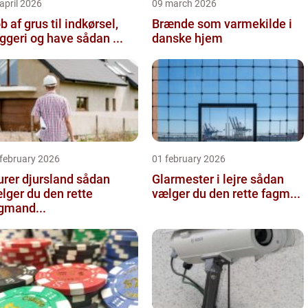
april 2026
09 march 2026
b af grus til indkørsel,
Brænde som varmekilde i
byggeri og have sådan ...
danske hjem
 february 2026
01 february 2026
er djursland sådan
Glarmester i lejre sådan
lger du den rette
vælger du den rette fagm...
gmand...