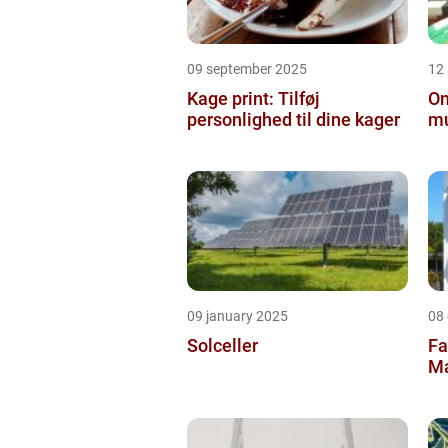
09 september 2025
12
Kage print: Tilføj
On
personlighed til dine kager
mu
09 january 2025
08
Solceller
Fa
Ma