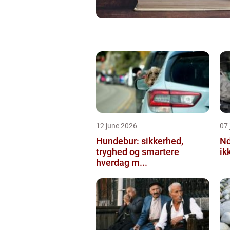
12 june 2026
07 
Hundebur: sikkerhed,
Ndt en praktisk
tryghed og smartere
ik
hverdag m...