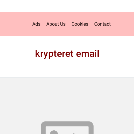
Ads
About Us
Cookies
Contact
krypteret email