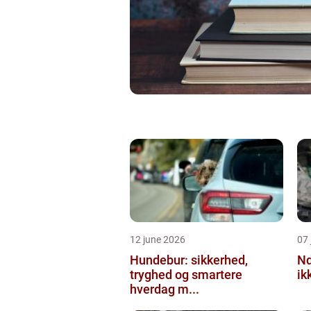
12 june 2026
07 
Hundebur: sikkerhed,
Ndt en praktisk
tryghed og smartere
ik
hverdag m...