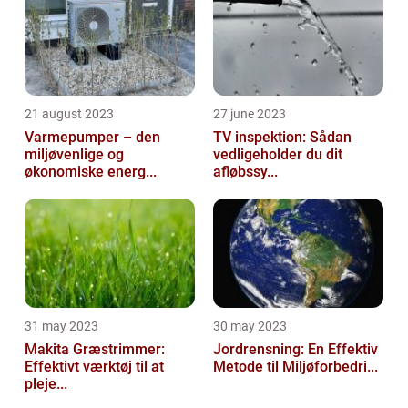
21 august 2023
27 june 2023
Varmepumper – den
TV inspektion: Sådan
miljøvenlige og
vedligeholder du dit
økonomiske energ...
afløbssy...
31 may 2023
30 may 2023
Makita Græstrimmer:
Jordrensning: En Effektiv
Effektivt værktøj til at
Metode til Miljøforbedri...
pleje...