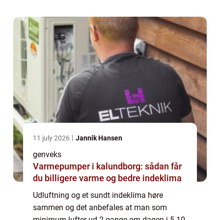
vinte...
11 july 2026
Jannik Hansen
genveks
Varmepumper i kalundborg: sådan får
du billigere varme og bedre indeklima
Udluftning og et sundt indeklima høre
sammen og det anbefales at man som
minimum lufter ud 2 gange om dagen i 5-10