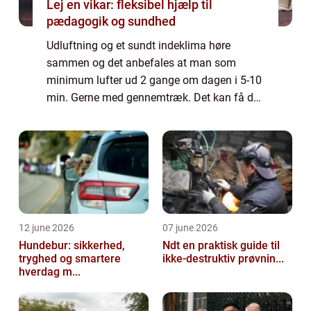
Lej en vikar: fleksibel hjælp til
pædagogik og sundhed
Udluftning og et sundt indeklima høre
sammen og det anbefales at man som
minimum lufter ud 2 gange om dagen i 5-10
min. Gerne med gennemtræk. Det kan få de
fleste til at få nervøse trækninger, især om
vinte...
12 june 2026
07 june 2026
Hundebur: sikkerhed,
Ndt en praktisk guide til
tryghed og smartere
ikke-destruktiv prøvnin...
hverdag m...