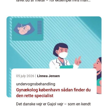
lavet ud af metal – for eksempel hvis man
er en bil. Og derfor er det vigtigt, at din bil
med jævne mellemrum genn...
05 july 2026
Linnea Jensen
undervognsbehandling
Gynækolog københavn sådan finder du
den rette specialist
Det danske vejr er Gajol vejr – som en kendt