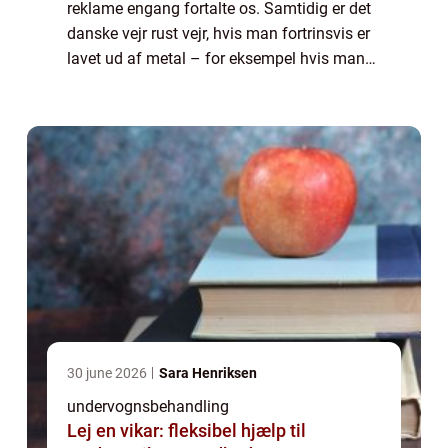
reklame engang fortalte os. Samtidig er det
danske vejr rust vejr, hvis man fortrinsvis er
lavet ud af metal – for eksempel hvis man
er en bil. Og derfor er det vigtigt, at din bil
med jævne mellemrum genn...
30 june 2026
Sara Henriksen
undervognsbehandling
Lej en vikar: fleksibel hjælp til