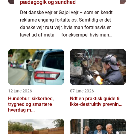
pædagogik og sundhed
Det danske vejr er Gajol vejr – som en kendt
reklame engang fortalte os. Samtidig er det
danske vejr rust vejr, hvis man fortrinsvis er
lavet ud af metal – for eksempel hvis man
er en bil. Og derfor er det vigtigt, at din bil
med jævne mellemrum genn...
12 june 2026
07 june 2026
Hundebur: sikkerhed,
Ndt en praktisk guide til
tryghed og smartere
ikke-destruktiv prøvnin...
hverdag m...