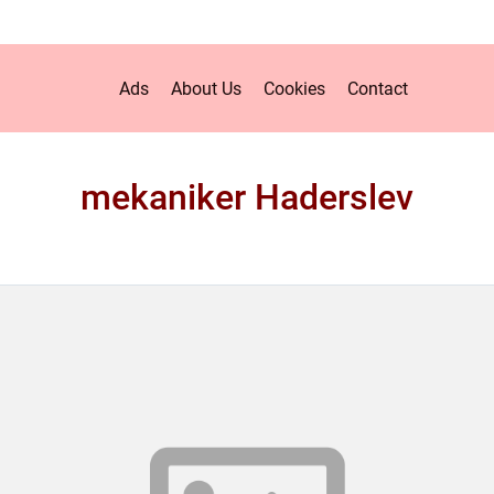
Ads
About Us
Cookies
Contact
mekaniker Haderslev