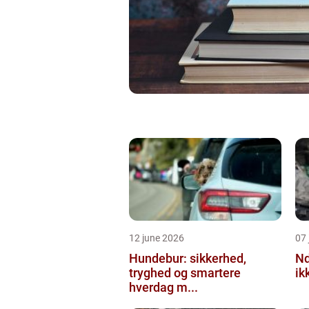
12 june 2026
07 
Hundebur: sikkerhed,
Ndt en praktisk
tryghed og smartere
ik
hverdag m...